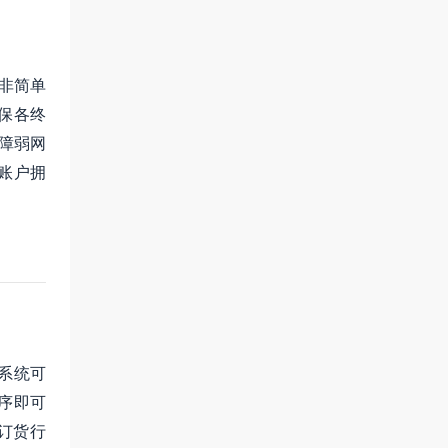
非简单
保各终
保障弱网
账户拥
系统可
序即可
订货行