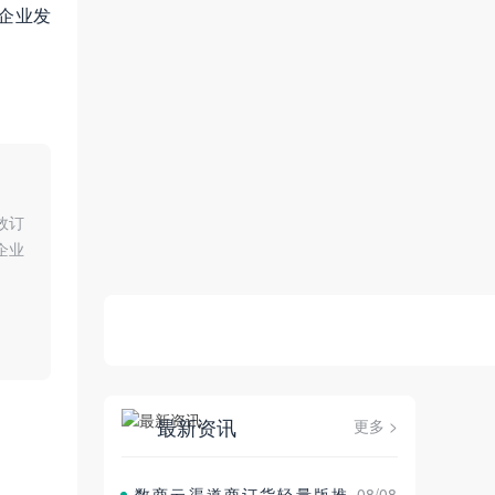
企业发
效订
企业
最新资讯
更多 >
数商云渠道商订货轻量版推
08/08