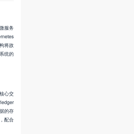
立微服务
etes
构将故
系统的
载核心交
dger
数据的存
术，配合