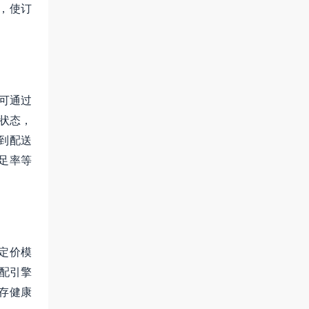
，使订
可通过
状态，
到配送
足率等
定价模
匹配引擎
存健康