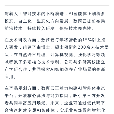
随着人工智能技术的不断演进，AI智能体正朝着多
模态、自主化、生态化方向发展。数商云提前布局
前沿技术，持续投入研发，保持技术领先性。
在技术研发方面，数商云每年将营收的15%以上投
入研发，组建了由博士、硕士领衔的200余人技术团
队，在自然语言处理、计算机视觉、强化学习等领
域积累了多项核心技术专利。公司与多所高校建立
产学研合作，共同探索AI智能体在产业场景的创新
应用。
在产品规划方面，数商云正着力构建AI智能体生态
平台，开放核心算法与能力接口，吸引第三方开发
者共同丰富应用场景。未来，企业可通过低代码平
台快速构建专属AI智能体，实现业务场景的智能化