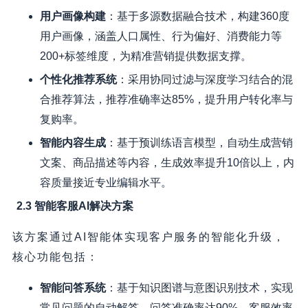
用户画像构建
：基于多源数据融合技术，构建360度
用户画像，涵盖人口属性、行为偏好、消费能力等
200+标签维度，为精准营销提供数据支撑。
个性化推荐系统
：采用协同过滤与深度学习结合的混
合推荐算法，推荐准确率达85%，提升用户转化率与
复购率。
智能内容生成
：基于预训练语言模型，自动生成营销
文案、商品描述等内容，生成效率提升10倍以上，内
容质量接近专业编辑水平。
2.3 智能客服AI解决方案
该方案通过AI智能体实现客户服务的智能化升级，
核心功能包括：
智能问答系统
：基于知识图谱与意图识别技术，实现
常见问题的自动解答，问答准确率达90%，客服效率