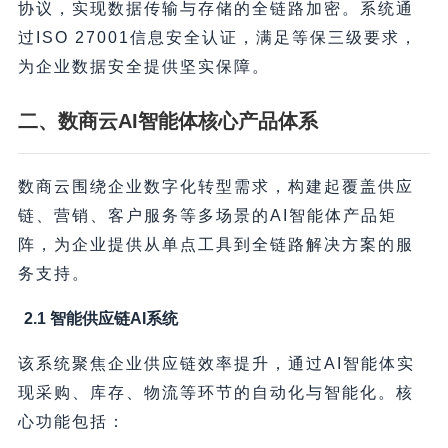
协议，实现数据传输与存储的全链路加密。系统通
过ISO 27001信息安全认证，满足等保三级要求，
为企业数据安全提供坚实保障。
二、数商云AI智能体核心产品体系
数商云围绕企业数字化转型需求，构建起覆盖供应
链、营销、客户服务等多场景的AI智能体产品矩
阵，为企业提供从单点工具到全链路解决方案的服
务支持。
2.1 智能供应链AI系统
该系统聚焦企业供应链效率提升，通过AI智能体实
现采购、库存、物流等环节的自动化与智能化。核
心功能包括：