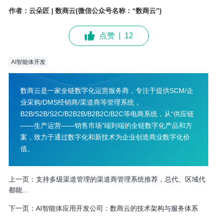
作者：云朵匠 | 数商云(微信公众号名称：“数商云”)
点赞
|
12
AI智能体开发
数商云是一家全链数字化运营服务商，专注于提供SCM/企
业采购/DMS经销商/渠道商等管理系统，
B2B/S2B/S2C/B2B2B/B2B2C/B2C等电商系统，从“供应链
——生产运营——销售市场”端到端的全链数字化产品和方
案，致力于通过数字化和新技术为企业创造商业数字化价
值。
上一页：
支持多级渠道管理的渠道商管理系统推荐，总代、区域代
都能...
下一页：
AI智能体应用开发公司：数商云的技术架构与服务体系