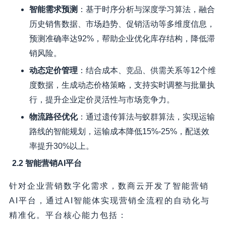
智能需求预测
：基于时序分析与深度学习算法，融合
历史销售数据、市场趋势、促销活动等多维度信息，
预测准确率达92%，帮助企业优化库存结构，降低滞
销风险。
动态定价管理
：结合成本、竞品、供需关系等12个维
度数据，生成动态价格策略，支持实时调整与批量执
行，提升企业定价灵活性与市场竞争力。
物流路径优化
：通过遗传算法与蚁群算法，实现运输
路线的智能规划，运输成本降低15%-25%，配送效
率提升30%以上。
2.2 智能营销AI平台
针对企业营销数字化需求，数商云开发了智能营销
AI平台，通过AI智能体实现营销全流程的自动化与
精准化。平台核心能力包括：