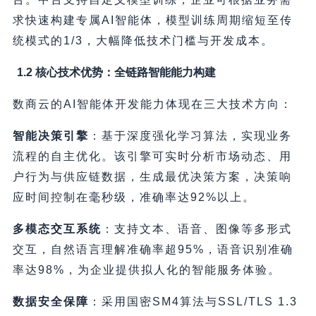
求快速构建专属AI智能体，模型训练周期缩短至传
统模式的1/3，大幅降低技术门槛与开发成本。
1.2 核心技术优势：全链路智能能力构建
数商云的AI智能体开发能力体现在三大技术方向：
智能决策引擎
：基于深度强化学习算法，实现业务
流程的自主优化。该引擎可实时分析市场动态、用
户行为与供应链数据，生成最优决策方案，决策响
应时间控制在毫秒级，准确率达92%以上。
多模态交互系统
：支持文本、语音、图像等多形式
交互，自然语言理解准确率超95%，语音识别准确
率达98%，为企业提供拟人化的智能服务体验。
数据安全保障
：采用国密SM4算法与SSL/TLS 1.3