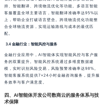
持、智能翻译、跨境物流优化等功能。多语言智能
客服覆盖全球主要语言，智能翻译准确率达95%以
上，帮助企业打破语言壁垒。跨境物流优化功能整
合全球物流资源，实现运输路线与成本的最优匹
配。
3.4 金融行业：智能风控与服务
金融行业应用中，AI智能体实现智能风控与客户服
务的双重提升。智能风控系统通过多维度数据建
模，实时识别风险交易，风险预警准确率达98%。
智能客服系统提供7×24小时金融咨询服务，提升服
务效率与客户满意度。
四、AI智能体开发公司数商云的服务体系与技
术保障