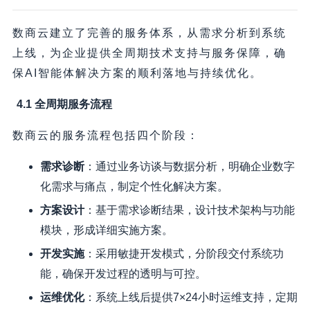
数商云建立了完善的服务体系，从需求分析到系统
上线，为企业提供全周期技术支持与服务保障，确
保AI智能体解决方案的顺利落地与持续优化。
4.1 全周期服务流程
数商云的服务流程包括四个阶段：
需求诊断
：通过业务访谈与数据分析，明确企业数字
化需求与痛点，制定个性化解决方案。
方案设计
：基于需求诊断结果，设计技术架构与功能
模块，形成详细实施方案。
开发实施
：采用敏捷开发模式，分阶段交付系统功
能，确保开发过程的透明与可控。
运维优化
：系统上线后提供7×24小时运维支持，定期