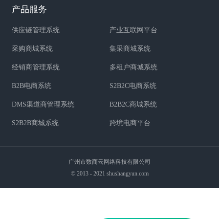
产品服务
供应链管理系统
产业互联网平台
采购商城系统
集采商城系统
经销商管理系统
多租户商城系统
B2B电商系统
S2B2C电商系统
DMS渠道商管理系统
B2B2C商城系统
S2B2B商城系统
跨境电商平台
广州市数商云网络科技有限公司
© 2013 - 2021 shushangyun.com