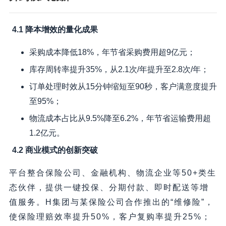
4.1 降本增效的量化成果
采购成本降低18%，年节省采购费用超9亿元；
库存周转率提升35%，从2.1次/年提升至2.8次/年；
订单处理时效从15分钟缩短至90秒，客户满意度提升
至95%；
物流成本占比从9.5%降至6.2%，年节省运输费用超
1.2亿元。
4.2 商业模式的创新突破
平台整合保险公司、金融机构、物流企业等50+类生
态伙伴，提供一键投保、分期付款、即时配送等增
值服务。H集团与某保险公司合作推出的“维修险”，
使保险理赔效率提升50%，客户复购率提升25%；