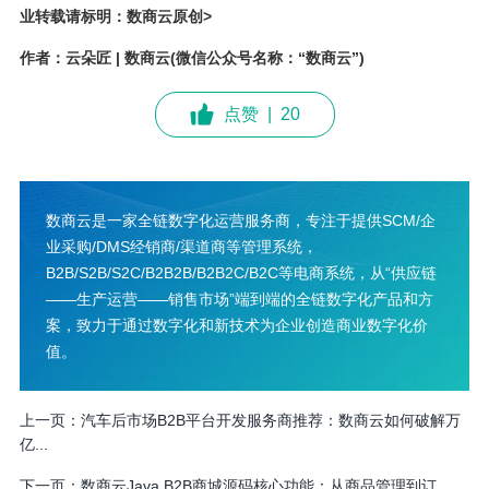
业转载请标明：数商云原创>
作者：云朵匠 | 数商云(微信公众号名称：“数商云”)
点赞
|
20
数商云是一家全链数字化运营服务商，专注于提供SCM/企
业采购/DMS经销商/渠道商等管理系统，
B2B/S2B/S2C/B2B2B/B2B2C/B2C等电商系统，从“供应链
——生产运营——销售市场”端到端的全链数字化产品和方
案，致力于通过数字化和新技术为企业创造商业数字化价
值。
上一页：
汽车后市场B2B平台开发服务商推荐：数商云如何破解万
亿...
下一页：
数商云Java B2B商城源码核心功能：从商品管理到订...