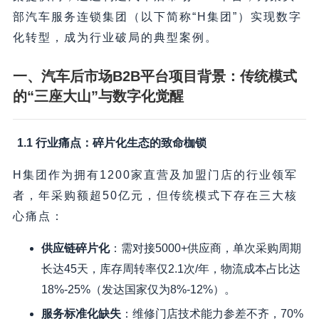
部汽车服务连锁集团（以下简称“H集团”）实现数字
化转型，成为行业破局的典型案例。
一、汽车后市场B2B平台项目背景：传统模式
的“三座大山”与数字化觉醒
1.1 行业痛点：碎片化生态的致命枷锁
H集团作为拥有1200家直营及加盟门店的行业领军
者，年采购额超50亿元，但传统模式下存在三大核
心痛点：
供应链碎片化
：需对接5000+供应商，单次采购周期
长达45天，库存周转率仅2.1次/年，物流成本占比达
18%-25%（发达国家仅为8%-12%）。
服务标准化缺失
：维修门店技术能力参差不齐，70%