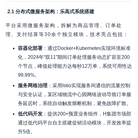
2.1 分布式微服务架构：乐高式系统搭建
平台采用微服务架构，拆解为商品管理、订单处
理、支付结算等30余个独立模块，技术亮点包括：
容器化部署
：通过Docker+Kubernetes实现环境标准
化，2024年“双11”期间订单处理服务动态扩容至200
个节点，峰值处理能力达每秒12万单，系统可用性达
99.99%。
服务网格治理
：采用Istio实现服务间通信的流量控制
与安全认证，某区域物流中心因网络波动导致订单服
务延迟时，系统自动触发熔断机制，避免故障扩散。
低代码开发
：提供200+预置业务组件，H集团市场部
通过低代码平台自主搭建促销活动模块，开发效率提
升5倍。