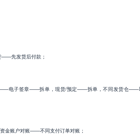
货——先发货后付款；
——电子签章——拆单，现货/预定——拆单，不同发货仓——
资金账户对账——不同支付订单对账；