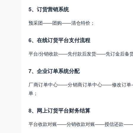
5、订货营销系统
预采团——团购——清仓特价；
6、在线订货平台支付流程
平台/分销收款——先付款后发货——先订金后备
7、企业订单系统分配
厂商订单中心——分销商订单中心——修改订单
单；
8、网上订货平台财务结算
平台收款对账——分销收款对账——授信还款——