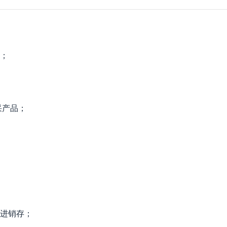
；
采产品；
进销存；