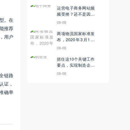
运营电子商务网站频
频受挫？还不是因为
型。在
这些！
08-08
智能推荐
两项物流国家标准发
，用户
布，2020年3月1日
实施；京东物流服务
08-08
产品“京小仓”正式上
线丨9月17日【电商
抓住这10个关键工作
简讯】
要点，实现制造企业
供应链管理降本增效
08-08
全链路
认证，
准确率