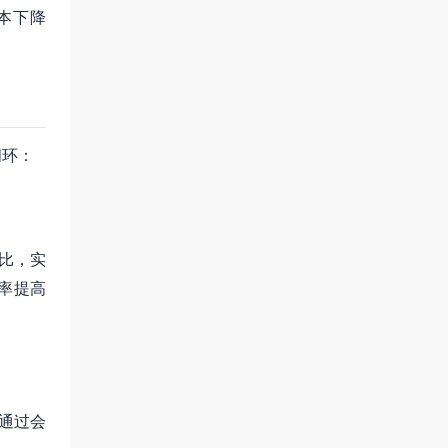
本下降
闭环：
耗比，实
率提高
通过会