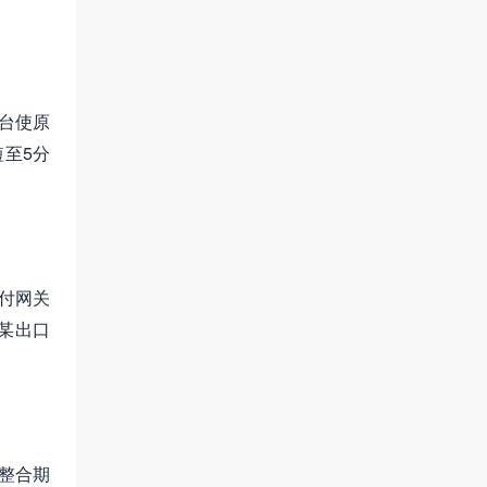
台使原
短至5分
支付网关
。某出口
整合期