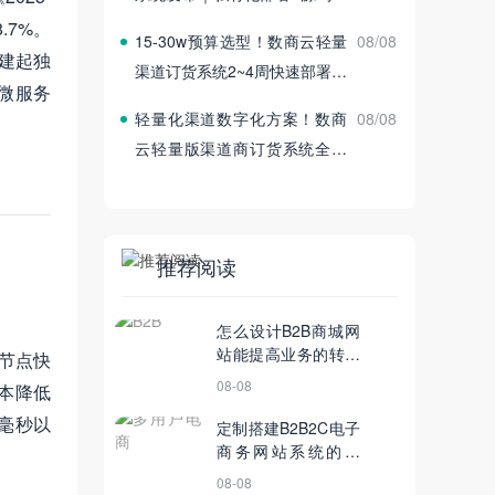
付
.7%。
15‑30w预算选型！数商云轻量
08/08
构建起独
渠道订货系统2~4周快速部署上
微服务
线
轻量化渠道数字化方案！数商
08/08
云轻量版渠道商订货系统全新
发布
推荐阅读
怎么设计B2B商城网
站能提高业务的转化
球节点快
率
08-08
本降低
0毫秒以
定制搭建B2B2C电子
商务网站系统的优
势，你真的了解吗？
08-08