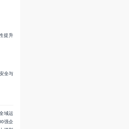
性提升
据安全与
全域运
00强企