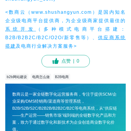
<数商云（www.shushangyun.com）是国内知名
企业级电商平台提供商，为企业级商家提供最佳的
系统开发
（多种模式电商平台搭建：
B2B/B2B2C/B2C/O2O/新零售等）、
供应商
系统
搭建
及电商行业解决方案服务>
点赞
|
0
b2b网站建设
电商怎么做
B2B电商
数商云是一家全链数字化运营服务商，专注于提供SCM/企
业采购/DMS经销商/渠道商等管理系统，
B2B/S2B/S2C/B2B2B/B2B2C/B2C等电商系统，从“供应链
——生产运营——销售市场”端到端的全链数字化产品和方
案，致力于通过数字化和新技术为企业创造商业数字化价
值。