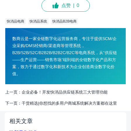
点赞
|
0
快消品电商
快消品系统
快消品B2B电商
数商云是一家全链数字化运营服务商，专注于提供SCM/企
业采购/DMS经销商/渠道商等管理系统，
B2B/S2B/S2C/B2B2B/B2B2C/B2C等电商系统，从“供应链
——生产运营——销售市场”端到端的全链数字化产品和方
案，致力于通过数字化和新技术为企业创造商业数字化价
值。
上一页：
企业必备！开发快消品供应链系统三大管理功能
下一页：
干货精选|你想找的多用户商城系统解决方案都在这里
相关文章