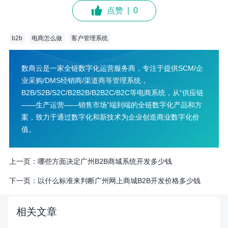
点赞
|
0
b2b
电商怎么做
客户管理系统
数商云是一家全链数字化运营服务商，专注于提供SCM/企
业采购/DMS经销商/渠道商等管理系统，
B2B/S2B/S2C/B2B2B/B2B2C/B2C等电商系统，从“供应链
——生产运营——销售市场”端到端的全链数字化产品和方
案，致力于通过数字化和新技术为企业创造商业数字化价
值。
上一页：
哪些方面决定广州B2B商城系统开发多少钱
下一页：
以什么标准来判断广州网上商城B2B开发价格多少钱
相关文章