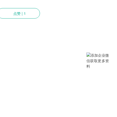
点赞
|
1
提供SCM/企业采购/DMS经销商/渠
B/B2B2C/B2C等电商系统，从“供应链
数字化产品和方案，致力于通过数字化
添加企业微信获取更多资料