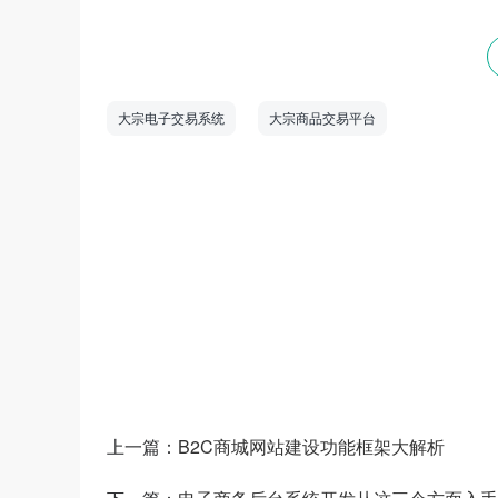
大宗电子交易系统
大宗商品交易平台
数商云是一家全链数字化运营服务商，专注于
道商等管理系统，B2B/S2B/S2C/B2B2
——生产运营——销售市场”端到端的全链
和新技术为企业创造商业数字化价值。
上一篇：
B2C商城网站建设功能框架大解析