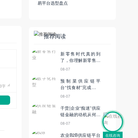
易平台选型盘点
推荐阅读
新零售时代真的到
了，你理解新零售的
真正意义吗？
08-07
预制菜供应链平
0
字
台“找食材”完成天使
轮融资；微信支付数
08-07
字化工具推动零售行
业智慧升级丨11月12
干货|企业“痴迷”供应
日【电商简讯】
链金融的动机从何而
来？
08-07
农业B2B供应链平台
在线咨询