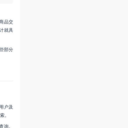
商品交
计就具
些部分
用户及
索。
查询。