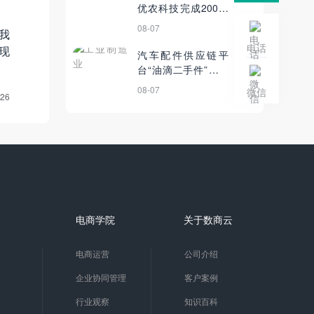
优农科技完成200万
元天使轮融资；今年
08-07
我
新增8.7万家乡镇电
电话
现
商企业丨5月26日
汽车配件供应链平
【电商简讯】
台“油滴二手件”完成
A+轮融资丨3月10日
08-07
微信
-26
【电商简讯】
电商学院
关于数商云
电商运营
公司介绍
企业协同管理
客户案例
行业观察
知识百科