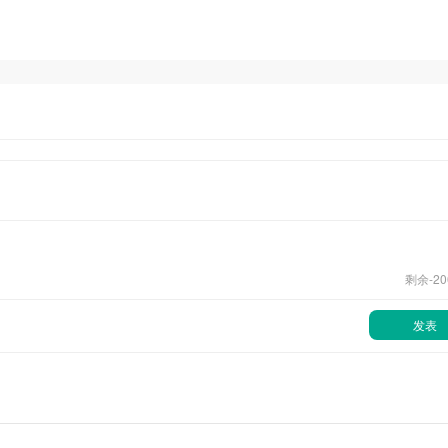
剩余-
20
发表