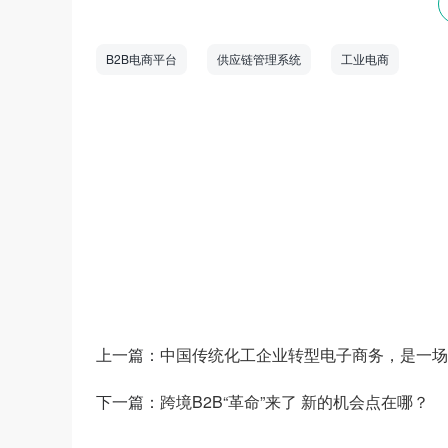
B2B电商平台
供应链管理系统
工业电商
数商云是一家全链数字化运营服务商，专注于
道商等管理系统，B2B/S2B/S2C/B2B2
——生产运营——销售市场”端到端的全链
和新技术为企业创造商业数字化价值。
上一篇：
中国传统化工企业转型电子商务，是一场
下一篇：
跨境B2B“革命”来了 新的机会点在哪？