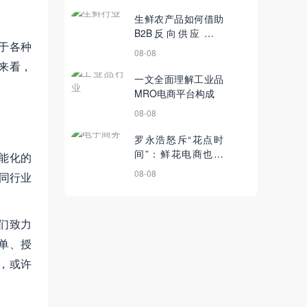
生鲜农产品如何借助
B2B反向供应链模
于各种
式，实现全产业链渠
08-08
道布局
来看，
一文全面理解工业品
MRO电商平台构成
08-08
罗永浩怒斥“花点时
间”：鲜花电商也有
能化的
本难念的经
08-08
不同行业
们致力
单、授
，或许