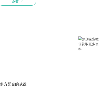
点赞
|
0
提供SCM/企业采购/DMS经销商/渠
B/B2B2C/B2C等电商系统，从“供应链
数字化产品和方案，致力于通过数字化
添加企业微信获取更多资料
多方配合的战役