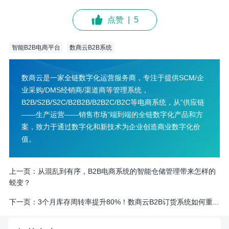
点赞
|
5
智能B2B电商平台
数商云B2B系统
数商云是一家全链数字化运营服务商，专注于提供SCM/企
业采购/DMS经销商/渠道商等管理系统，
B2B/S2B/S2C/B2B2B/B2B2C/B2C等电商系统，从“供应链
——生产运营——销售市场”端到端的全链数字化产品和方
案，致力于通过数字化和新技术为企业创造商业数字化价
值。
上一页：
从混乱到有序，B2B电商系统的智能仓储管理带来怎样的
蜕变？
下一页：
3个月库存周转率提升80%！数商云B2B订货系统如何重...