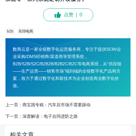
点赞
|
0
b2b
B2B电商
数商云是一家全链数字化运营服务商，专注于提供SCM/企
业采购/DMS经销商/渠道商等管理系统，
B2B/S2B/S2C/B2B2B/B2B2C/B2C等电商系统，从“供应链
——生产运营——销售市场”端到端的全链数字化产品和方
案，致力于通过数字化和新技术为企业创造商业数字化价
值。
上一页：
商宝国专稿：汽车后市场不需要躁动
下一页：
深度解读：电子合同进阶之路
相关文章