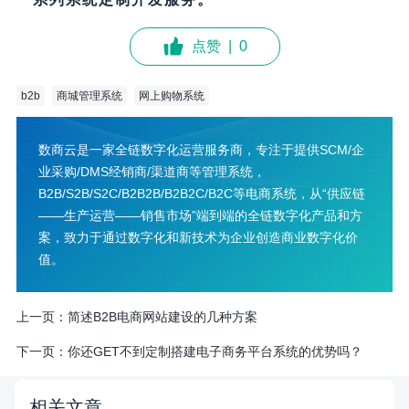
点赞
|
0
b2b
商城管理系统
网上购物系统
数商云是一家全链数字化运营服务商，专注于提供SCM/企
业采购/DMS经销商/渠道商等管理系统，
B2B/S2B/S2C/B2B2B/B2B2C/B2C等电商系统，从“供应链
——生产运营——销售市场”端到端的全链数字化产品和方
案，致力于通过数字化和新技术为企业创造商业数字化价
值。
上一页：
简述B2B电商网站建设的几种方案
下一页：
你还GET不到定制搭建电子商务平台系统的优势吗？
相关文章