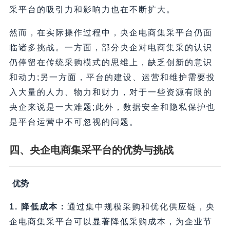
采平台的吸引力和影响力也在不断扩大。
然而，在实际操作过程中，央企电商集采平台仍面
临诸多挑战。一方面，部分央企对电商集采的认识
仍停留在传统采购模式的思维上，缺乏创新的意识
和动力;另一方面，平台的建设、运营和维护需要投
入大量的人力、物力和财力，对于一些资源有限的
央企来说是一大难题;此外，数据安全和隐私保护也
是平台运营中不可忽视的问题。
四、央企电商集采平台的优势与挑战
优势
1. 降低成本：
通过集中规模采购和优化供应链，央
企电商集采平台可以显著降低采购成本，为企业节