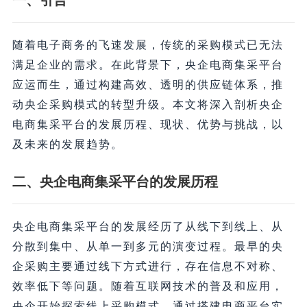
一、引言
随着电子商务的飞速发展，传统的采购模式已无法
满足企业的需求。在此背景下，央企电商集采平台
应运而生，通过构建高效、透明的供应链体系，推
动央企采购模式的转型升级。本文将深入剖析央企
电商集采平台的发展历程、现状、优势与挑战，以
及未来的发展趋势。
二、央企电商集采平台的发展历程
央企电商集采平台的发展经历了从线下到线上、从
分散到集中、从单一到多元的演变过程。最早的央
企采购主要通过线下方式进行，存在信息不对称、
效率低下等问题。随着互联网技术的普及和应用，
央企开始探索线上采购模式，通过搭建电商平台实