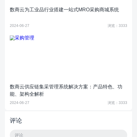
数商云为工业品行业搭建一站式MRO采购商城系统
2024-06-27
浏览：3333
数商云供应链集采管理系统解决方案：产品特色、功
能、架构全解析
2024-06-27
浏览：3333
评论
评论