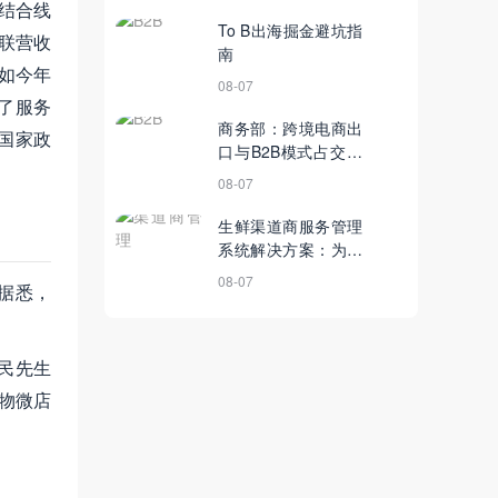
结合线
To B出海掘金避坑指
钢联营收
南
，如今年
08-07
了服务
商务部：跨境电商出
国家政
口与B2B模式占交易
额7成；武汉农村电
08-07
商今年已覆盖全市
710余个社区丨4月
生鲜渠道商服务管理
13日【电商简讯】
系统解决方案：为生
鲜企业渠道销售数字
08-07
据悉，
化赋能
泽民先生
购物微店