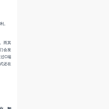
利。
值。而其
们会发
过C端
模式还在
化、智