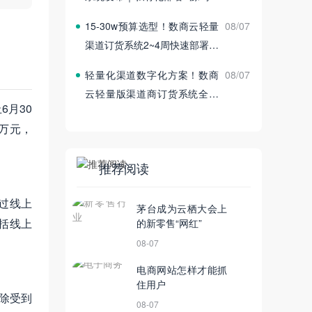
付
15‑30w预算选型！数商云轻量
08/07
渠道订货系统2~4周快速部署上
线
轻量化渠道数字化方案！数商
08/07
云轻量版渠道商订货系统全新
6月30
发布
1万元，
推荐阅读
过线上
茅台成为云栖大会上
括线上
的新零售“网红”
08-07
电商网站怎样才能抓
住用户
除受到
08-07