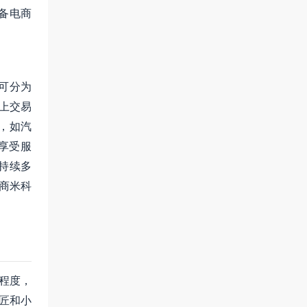
备电商
可分为
网上交易
，如汽
享受服
持续多
商米科
易程度，
匠和小