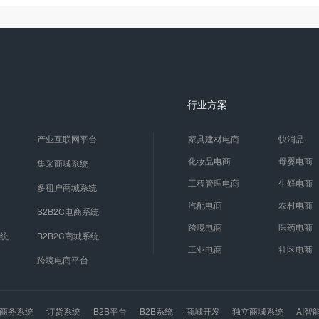
行业方案
产业互联网平台
家具建材电商
快消品
化妆品电商
母婴电商
集采商城系统
工程管理电商
生鲜电商
多租户商城系统
汽配电商
农村电商
S2B2C电商系统
跨境电商
医药电商
系统
B2B2C商城系统
工业电商
社区电商
跨境电商平台
商务系统
订货系统
B2B平台
B2B系统
商城开发
独立商城系统
AI智