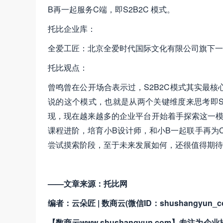
B再一起服务C端，即S2B2C 模式。
托比企业库：
全爱工匠：北京全爱时代国际文化有限公司旗下一
托比观点：
曾鸣曾在公开场合表示过，S2B2C模式其实最核
说的这个模式，也就是从两个关键维度来思考即S
现，现在越来越多的企业平台开始着手探索这一模
课程进阶，培育小B设计师，和小B一起联手再为C
尝试摸索阶段，至于未来发展如何，还很值得期待
——文章来源：托比网
编者：云朵匠 | 数商云(微信ID：shushangyun_c
【数商云www.shushangyun.com】专注为企