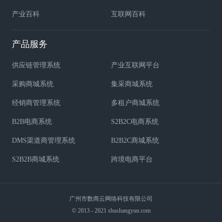
产业百科
互联网百科
产品服务
供应链管理系统
产业互联网平台
采购商城系统
集采商城系统
经销商管理系统
多租户商城系统
B2B电商系统
S2B2C电商系统
DMS渠道商管理系统
B2B2C商城系统
S2B2B商城系统
跨境电商平台
广州市数商云网络科技有限公司
© 2013 - 2021 shushangyun.com