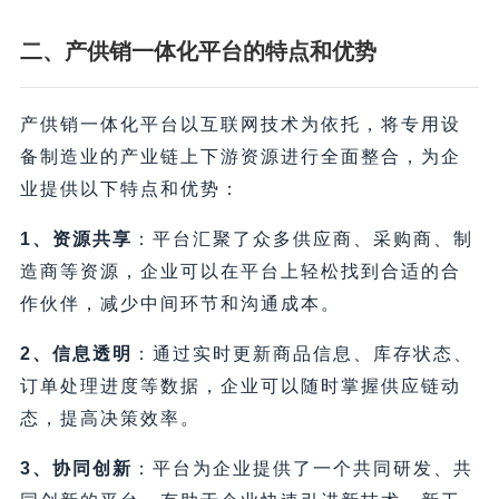
二、产供销一体化平台的特点和优势
产供销一体化平台以互联网技术为依托，将专用设
备制造业的产业链上下游资源进行全面整合，为企
业提供以下特点和优势：
1、资源共享
：平台汇聚了众多供应商、采购商、制
造商等资源，企业可以在平台上轻松找到合适的合
作伙伴，减少中间环节和沟通成本。
2、信息透明
：通过实时更新商品信息、库存状态、
订单处理进度等数据，企业可以随时掌握供应链动
态，提高决策效率。
3、协同创新
：平台为企业提供了一个共同研发、共