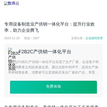
专用设备制造业产供销一体化平台：提升行业效
率，助力企业腾飞
2023-11-19
阅读：
1907
文章分类：
企业协同管理
F2B2C产供销一体化平台
数商云F2B2C产供销一体化平台实现了生产厂家、企业客户和
最终消费者之间的直接交易。通过去除中间环节，提高生产效
率和销售效果，消费者可以直接购买来自厂家的产品，享受多
样选择和竞争力价格。该系统整合供应链，为各方提供高效便
捷的交易平台，实现产供销一体化的目标。
免费体验