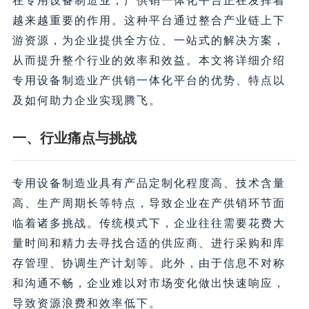
在专用设备制造业，产供销一体化平台正在发挥着
越来越重要的作用。这种平台通过整合产业链上下
游资源，为企业提供全方位、一站式的解决方案，
从而提升整个行业的效率和效益。本文将详细介绍
专用设备制造业产供销一体化平台的优势、特点以
及如何助力企业实现腾飞。
一、行业痛点与挑战
专用设备制造业具有产品定制化程度高、技术含量
高、生产周期长等特点，导致企业在产供销环节面
临着诸多挑战。传统模式下，企业往往需要花费大
量时间和精力去寻找合适的供应商、进行采购和库
存管理、协调生产计划等。此外，由于信息不对称
和沟通不畅，企业难以对市场变化做出快速响应，
导致资源浪费和效率低下。