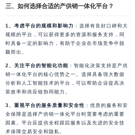
三、如何选择合适的产供销一体化平台？
1、考虑平台的规模和影响力
：选择有良好口碑和大
规模的平台，可以获得更多的资源和服务支持，同
时具备一定的影响力，有助于企业在市场竞争中脱
颖而出。
2、关注平台的智能化功能
：智能化决策支持是产供
销一体化平台的核心优势之一。选择具备强大数据
分析和人工智能技术的平台，可以帮助企业提高决
策效率和供应链协同能力。
3、重视平台的服务质量和安全性
：优质的服务和安
全保障是选择产供销一体化平台时需要考虑的重要
因素。平台应提供全程跟踪服务以及先进的安全技
术保障交易安全和隐私。