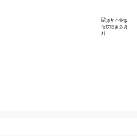
提供SCM/企业采购/DMS经销商/渠
B/B2B2C/B2C等电商系统，从“供应链
数字化产品和方案，致力于通过数字化
添加企业微信获取更多资料