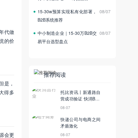
15‑30w预算实现私有化部署，
08/07
B2B系统推荐
年代做
中小制造企业｜15‑30万B2B交
08/07
统的价
易平台选型盘点
推荐阅读
但是，
大得多
托比资讯丨新通路自
营成功验证 快消B2B
迎新一轮厮杀
08-07
快递公司与电商之间
矛盾激化
源会更
08-07