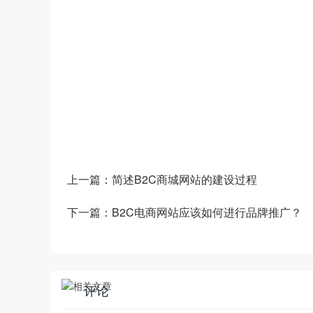
数商云是一家全链数字化运营服务商，专注于
道商等管理系统，B2B/S2B/S2C/B2B2
——生产运营——销售市场”端到端的全链
和新技术为企业创造商业数字化价值。
上一篇：
简述B2C商城网站的建设过程
下一篇：
B2C电商网站应该如何进行品牌推广？
评论