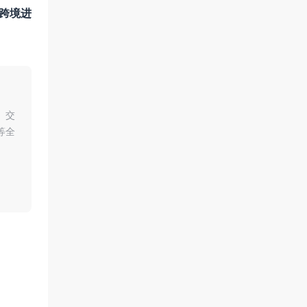
、跨境进
、交
等全