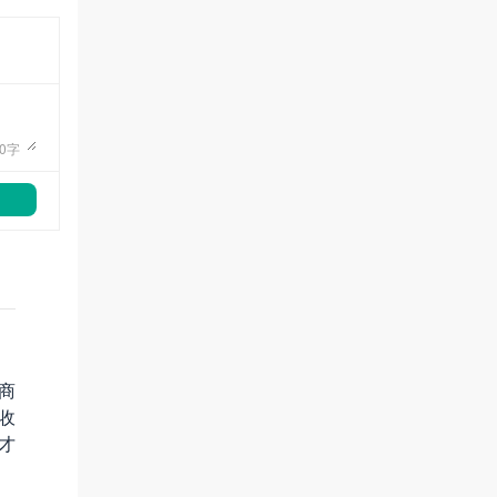
0
字
商
收
才