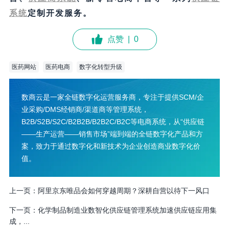
系统
定制开发服务。
点赞
|
0
医药网站
医药电商
数字化转型升级
数商云是一家全链数字化运营服务商，专注于提供SCM/企
业采购/DMS经销商/渠道商等管理系统，
B2B/S2B/S2C/B2B2B/B2B2C/B2C等电商系统，从“供应链
——生产运营——销售市场”端到端的全链数字化产品和方
案，致力于通过数字化和新技术为企业创造商业数字化价
值。
上一页：
阿里京东唯品会如何穿越周期？深耕自营以待下一风口
下一页：
化学制品制造业数智化供应链管理系统加速供应链应用集
成，...