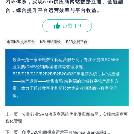
闭环体系，实现srm供应商网站数据互通、全链融
合，综合提升平台运营效率与平台收益。
点赞
|
0
电商b2b交易平台
b2b网站建设
B2B交易平台
数商云是一家全链数字化运营服务商，专注于提供SCM/企
业采购/DMS经销商/渠道商等管理系统，
B2B/S2B/S2C/B2B2B/B2B2C/B2C等电商系统，从“供应链
——生产运营——销售市场”端到端的全链数字化产品和方
案，致力于通过数字化和新技术为企业创造商业数字化价
值。
上一页：
安防行业SRM供应商系统优化供应商布局，实现供应商可
视化管理
下一页：
印度D2C电商投资运营平台Mensa Brands获1...