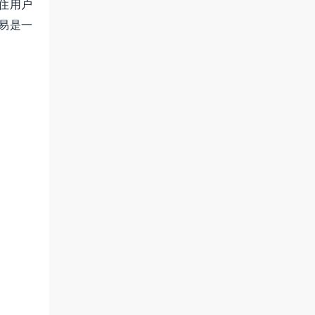
住用户
易是一