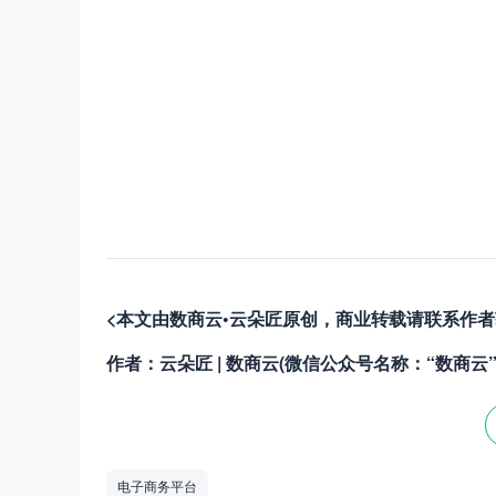
<本文由数商云•云朵匠原创，商业转载请联系作
作者：云朵匠 | 数商云(微信公众号名称：“数商云”
电子商务平台