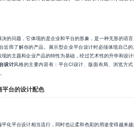
解决的问题，它体现的是企业和平台的形象，是一种无形的语言
台近而了解你的产品。展示型企业平台设计时必须体现自己的
表现的主题和企业产品的特性为基础，经过艺术性的升华和设计
台设计
风格的主要内容有：平台CI设计、版面布局、浏览方式
。
商平台的设计配色
扁平化平台设计相当流行，同时也让柔和色彩的用途变得越来越