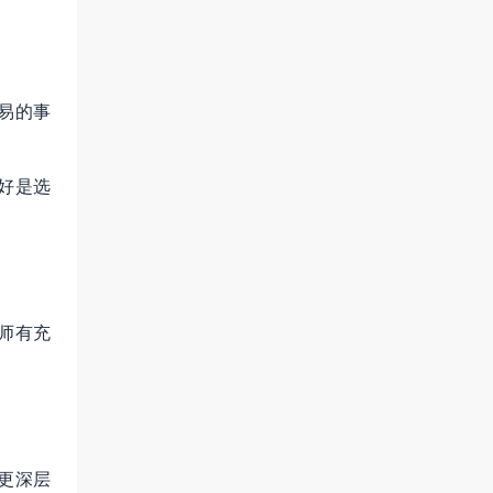
易的事
好是选
师有充
更深层