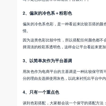
2、偏灰的冷色系＋粉彩色
偏灰的冷色系色彩，是一种看起来比较百搭的颜
情。
因为这类色彩比较中性，所以搭配任何颜色都不
择清淡的粉彩系透明色，这样会让平台看起来更加
3、以简单灰作为平台基调
用灰色作为电商平台的主基调是一种比较保守而
分的理由去选择使用灰色，以此来衬托出平台中内
4、只有一个重点色
谈到色彩搭配，大家都会说一个保守的搭配方法