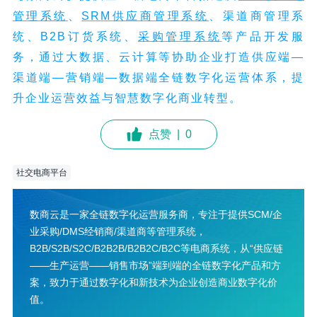
管理系统
、
SRM供应商管理系统
、渠道商管理系
统、B2B订货系统、
采购管理系统
等产品开发服
务，通过大数据、云计算等协助企业打造供应端—
渠道端—营销端—数据端全链数字化运营体系，提
升企业运营效益与智慧数字化商业转型。
点赞
|
0
社交电商平台
数商云是一家全链数字化运营服务商，专注于提供SCM/企
业采购/DMS经销商/渠道商等管理系统，
B2B/S2B/S2C/B2B2B/B2B2C/B2C等电商系统，从“供应链
——生产运营——销售市场”端到端的全链数字化产品和方
案，致力于通过数字化和新技术为企业创造商业数字化价
值。