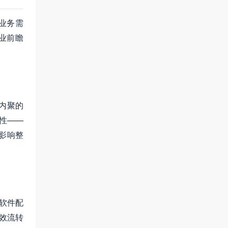
业务需
业前瞻
高内聚的
性——
影响整
B软件配
高效流转