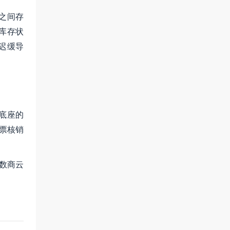
之间存
库存状
迟缓导
底座的
票核销
数商云