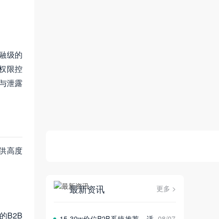
融级的
权限控
与泄露
供高度
最新资讯
更多 >
B2B
15‑30w价位B2B系统推荐，适
08/07