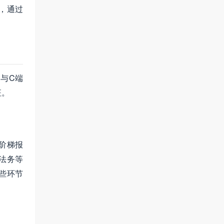
，通过
与C端
征。
阶梯报
法务等
些环节