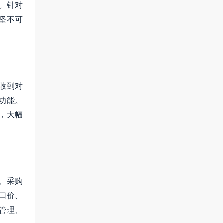
。针对
坚不可
验收到对
功能。
，大幅
、采购
口价、
管理、