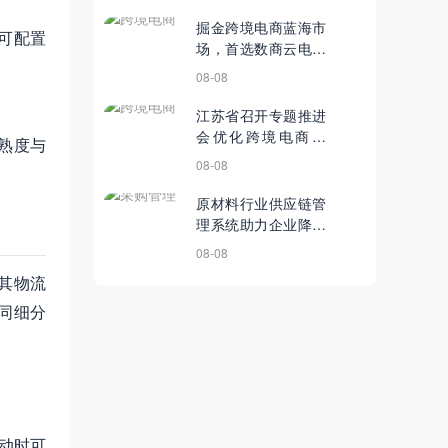
掘金跨境电商蓝海市
可配置
场，首选数商云电商
系统
08-08
江苏省召开专题推进
会优化跨境电商发
熟度与
展"生态圈"丨4月22
08-08
日【电商简讯】
原材料行业供应链管
理系统助力企业降本
生效，实现高效交易
08-08
其物流
同细分
波动时可