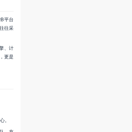
B平台
往往采
擎、计
，更是
心。
队，充