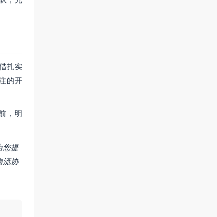
借扎实
注的开
前，明
为您提
物流协