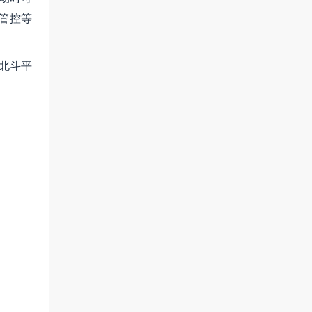
管控等
/北斗平