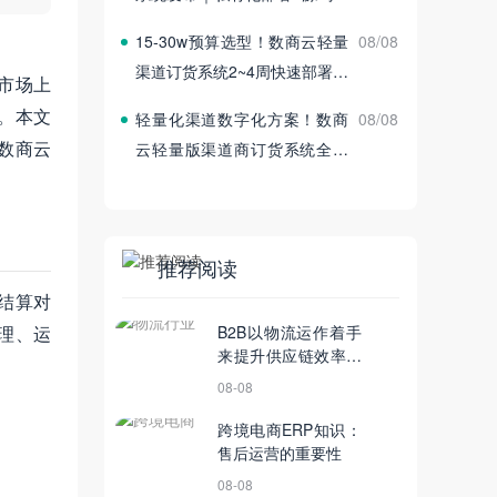
付
15‑30w预算选型！数商云轻量
08/08
渠道订货系统2~4周快速部署上
市场上
线
。本文
轻量化渠道数字化方案！数商
08/08
数商云
云轻量版渠道商订货系统全新
发布
推荐阅读
结算对
理、运
B2B以物流运作着手
来提升供应链效率是
本末倒置
08-08
跨境电商ERP知识：
售后运营的重要性
08-08