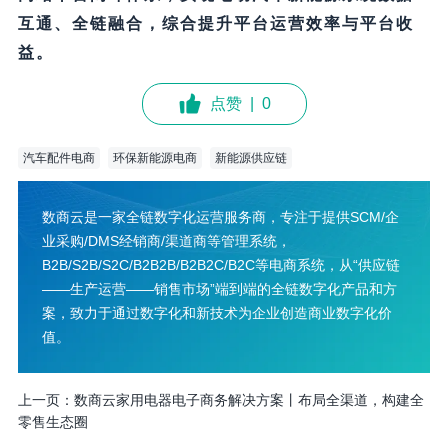
互通、全链融合，综合提升平台运营效率与平台收
益。
点赞
|
0
汽车配件电商
环保新能源电商
新能源供应链
数商云是一家全链数字化运营服务商，专注于提供SCM/企
业采购/DMS经销商/渠道商等管理系统，
B2B/S2B/S2C/B2B2B/B2B2C/B2C等电商系统，从“供应链
——生产运营——销售市场”端到端的全链数字化产品和方
案，致力于通过数字化和新技术为企业创造商业数字化价
值。
上一页：
数商云家用电器电子商务解决方案丨布局全渠道，构建全
零售生态圈