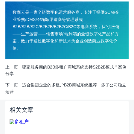
数商云是一家全链数字化运营服务商，专注于提供SCM/企
业采购/DMS经销商/渠道商等管理系统，
B2B/S2B/S2C/B2B2B/B2B2C/B2C等电商系统，从“供应链
——生产运营——销售市场”端到端的全链数字化产品和方
案，致力于通过数字化和新技术为企业创造商业数字化价
值。
上一页：
哪家服务商的B2B多租户商城系统支持S2B2B模式？案例
分享
下一页：
适合集团企业的多租户B2B商城系统推荐，多子公司独立
运营
相关文章