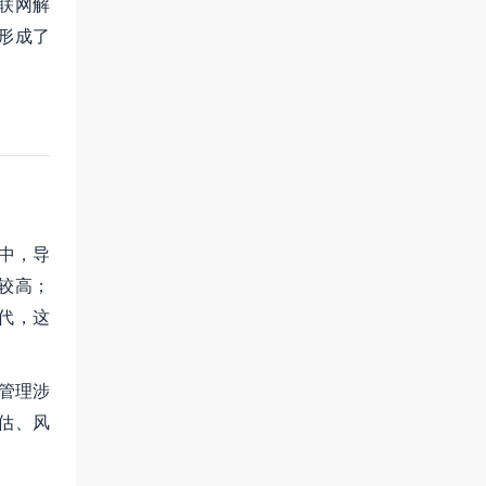
联网解
形成了
体中，导
较高；
代，这
管理涉
估、风