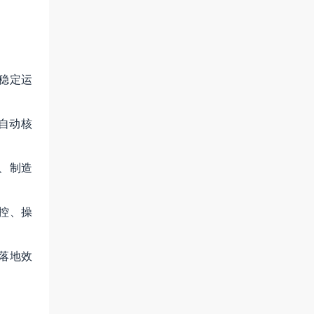
稳定运
自动核
、制造
控、操
落地效