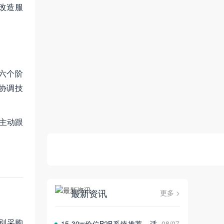
改造服
六个阶
协调技
主动跟
最新资讯
更多 >
别采购
15‑30w价位B2B系统推荐，适
08/07