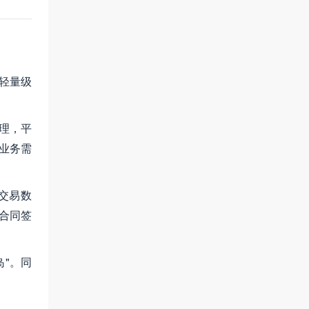
过轻量级
处理，平
业务需
心交易数
合同签
岛"。同