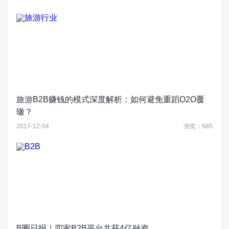
旅游B2B赚钱的模式深度解析：如何避免重蹈O2O覆
辙？
2017-12-04
浏览：685
B圈日报｜四家B2B平台共获4亿融资