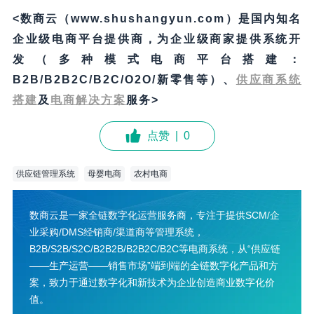
<数商云（www.shushangyun.com）是国内知名
企业级电商平台提供商，为企业级商家提供系统开
发（多种模式电商平台搭建：
B2B/B2B2C/B2C/O2O/新零售等）、
供应
商
系统
搭建
及
电商解决方案
服务>
点赞
|
0
供应链管理系统
母婴电商
农村电商
数商云是一家全链数字化运营服务商，专注于提供SCM/企
业采购/DMS经销商/渠道商等管理系统，
B2B/S2B/S2C/B2B2B/B2B2C/B2C等电商系统，从“供应链
——生产运营——销售市场”端到端的全链数字化产品和方
案，致力于通过数字化和新技术为企业创造商业数字化价
值。