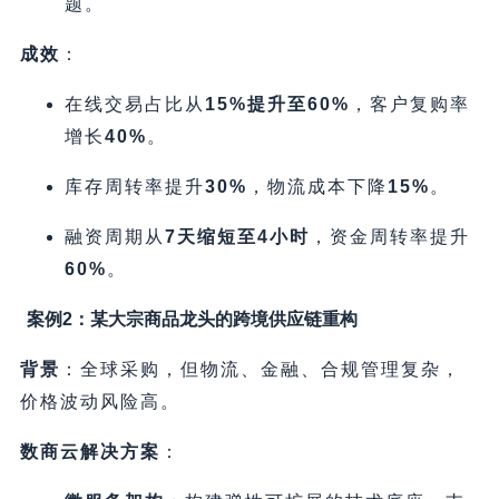
题。
成效
​：
在线交易占比从
15%提升至60%​
，客户复购率
增长
40%​
。
库存周转率提升
30%​
，物流成本下降
15%​
。
融资周期从
7天缩短至4小时
，资金周转率提升
60%​
。
案例2：某大宗商品龙头的跨境供应链重构
背景
​：全球采购，但物流、金融、合规管理复杂，
价格波动风险高。
数商云解决方案
​：