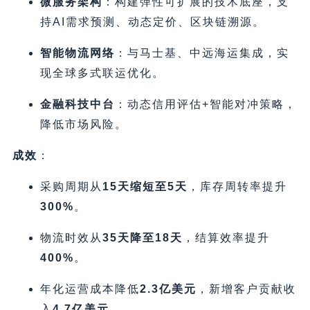
微服务架构
​：构建弹性可扩展的技术底座，支
持AI需求预测、动态定价、区块链溯源。
智能物流网络
​：与马士基、中远海运集成，实
现全球多式联运优化。
金融科技中台
​：动态信用评估+智能对冲策略，
降低市场风险。
成效
​：
采购周期从
15天缩短至5天
，库存周转率提升
300%​
。
物流时效从
35天降至18天
，结算效率提升
400%​
。
年化运营成本降低
2.3亿美元
，新增客户贡献收
入
4.7亿美元
。