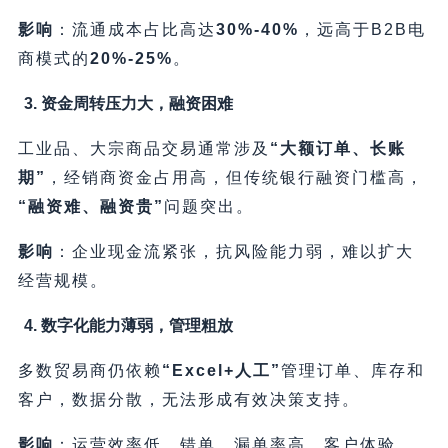
影响
​：流通成本占比高达
30%-40%​
，远高于B2B电
商模式的
20%-25%​
。
3. 资金周转压力大，融资困难
工业品、大宗商品交易通常涉及
​“大额订单、长账
期”​
，经销商资金占用高，但传统银行融资门槛高，​
“融资难、融资贵”​
问题突出。
影响
​：企业现金流紧张，抗风险能力弱，难以扩大
经营规模。
4. 数字化能力薄弱，管理粗放
多数贸易商仍依赖
​“Excel+人工”​
管理订单、库存和
客户，数据分散，无法形成有效决策支持。
影响
​：运营效率低，错单、漏单率高，客户体验