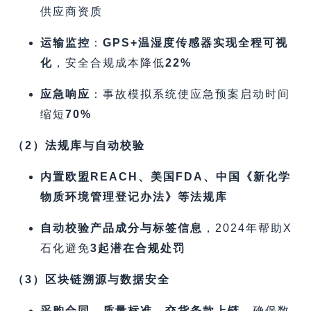
供应商资质
运输监控
​：​
GPS+温湿度传感器实现全程可视
化
，安全合规成本降低
22%​
应急响应
​：事故模拟系统使应急预案启动时间
缩短
70%​
​（2）法规库与自动校验
内置欧盟REACH、美国FDA、中国《新化学
物质环境管理登记办法》等法规库
自动校验产品成分与标签信息
，2024年帮助X
石化避免
3起潜在合规处罚
​（3）区块链溯源与数据安全
采购合同、质量标准、交货条款上链
，确保数