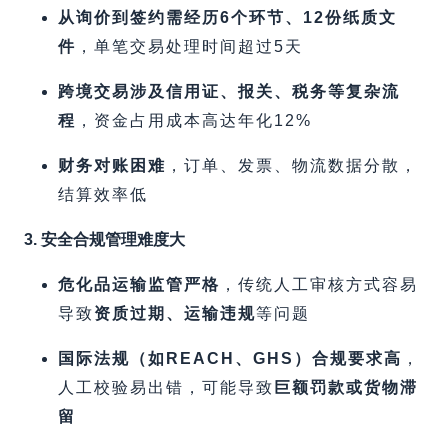
从询价到签约需经历6个环节、12份纸质文
件
，单笔交易处理时间超过5天
跨境交易涉及信用证、报关、税务等复杂流
程
，资金占用成本高达年化12%
财务对账困难
，订单、发票、物流数据分散，
结算效率低
3. 安全合规管理难度大
危化品运输监管严格
，传统人工审核方式容易
导致
资质过期、运输违规
等问题
国际法规（如REACH、GHS）合规要求高
，
人工校验易出错，可能导致
巨额罚款或货物滞
留