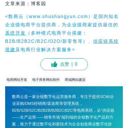
文章来源：博客园
<数商云（www.shushangyun.com）是国内知名
企业级电商平台提供商，为企业级商家提供最佳的
系统开发
（多种模式电商平台搭建：
B2B/B2B2C/B2C/O2O/新零售等）、
供应链系统
搭建
及电商行业解决方案服务>
点赞
|
0
电商网站开发
电子商务网站制作
商城网站建设
数商云是一家全链数字化运营服务商，专注于提供SCM/企
业采购/DMS经销商/渠道商等管理系统，
B2B/S2B/S2C/B2B2B/B2B2C/B2C等电商系统，从“供应链
——生产运营——销售市场”端到端的全链数字化产品和方
案，致力于通过数字化和新技术为企业创造商业数字化价