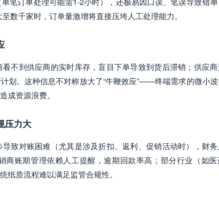
（单笔订单处理可能需1-2小时），还极易因口误、笔误导致错单
扩大至数千家时，订单量激增将直接压垮人工处理能力。
应
商看不到供应商的实时库存，盲目下单导致到货后滞销；供应商
计划。这种信息不对称放大了“牛鞭效应”——终端需求的微小波
造成资源浪费。
规压力大
步导致对账困难（尤其是涉及折扣、返利、促销活动时），财务
销商账期管理依赖人工提醒，逾期回款率高；部分行业（如医
统纸质流程难以满足监管合规性。