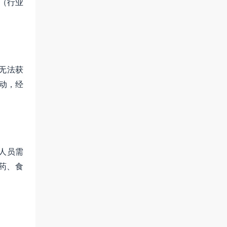
（行业
无法获
动，经
人员需
药、食