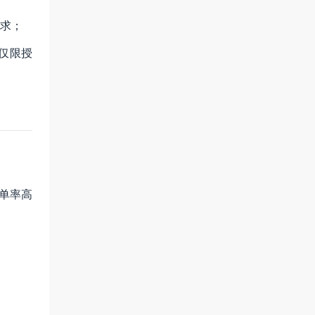
需求；
仅限授
错单率高