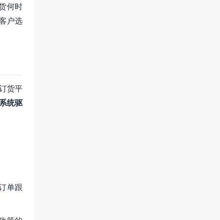
货何时
客户选
子订货平
系统驱
、订单跟