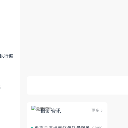
执行偏
；
最新资讯
更多 >
数商云渠道商订货轻量版推
08/09