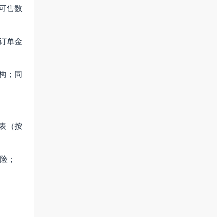
可售数
算订单金
构；同
表（按
风险；
。