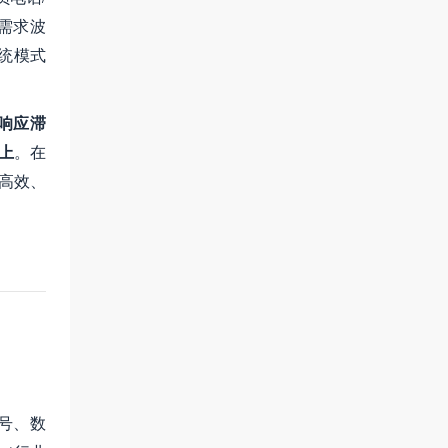
需求波
统模式
链响应滞
上
。在
高效、
号、数