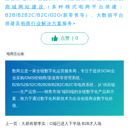
商城网站建设
（多种模式电商平台搭建：
B2B/B2B2C/B2C/O2O/新零售等）、大数据平台
搭建及
电商行业解决方案
服务>
点赞
|
0
电商怎么做
数商云是一家全链数字化运营服务商，专注于提供SCM/企
业采购/DMS经销商/渠道商等管理系统，
B2B/S2B/S2C/B2B2B/B2B2C/B2C等电商系统，从“供应链
——生产运营——销售市场”端到端的全链数字化产品和方
案，致力于通过数字化和新技术为企业创造商业数字化价
值。
上一页：
大易有塑李实：C端已进入下半场 B2B才入场