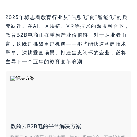
2025年标志着教育行业从"信息化"向"智能化"的质
变跃迁。在AI、区块链、VR等技术的深度融合下，
教育B2B电商正在重构产业价值链。对于从业者而
言，这既是挑战更是机遇——那些能快速构建技术
壁垒、深耕垂直场景、打造生态闭环的企业，必将
主导下一个五年的教育变革浪潮。
数商云B2B电商平台解决方案