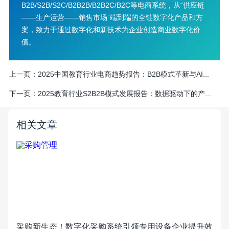
B2B/S2B/S2C/B2B2B/B2B2C/B2C等电商系统，从“供应链
——生产运营——销售市场”端到端的全链数字化产品和方
案，致力于通过数字化和新技术为企业创造商业数字化价
值。
上一页：
2025中国教育行业电商趋势报告：B2B模式革新与AI...
下一页：
2025教育行业S2B2B模式发展报告：数据驱动下的产...
相关文章
采购新生态！数字化采购系统引领专用设备企业提升效