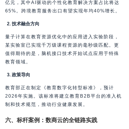
亿元，其中AI驱动的个性化教育解决方案占比将达
65%。跨境教育服务出口有望实现年均40%增长。
2. 技术融合方向
量子计算在教育资源优化中的应用进入实验阶段，
某实验室已实现千万级课程资源的毫秒级匹配。更
值得期待的是，脑机接口技术开始试点应用于特殊
教育领域。
3. 政策导向
教育部正在制定《教育数字化转型标准》，预计
2026年实施。该标准将建立教育B2B平台的准入机
制和技术规范，推动行业健康发展。
六、标杆案例：数商云的全链路实践