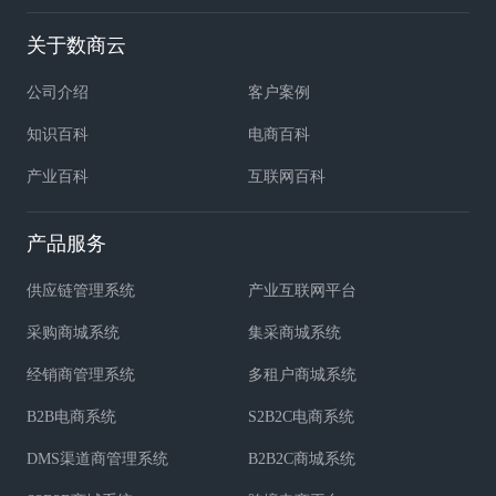
关于数商云
公司介绍
客户案例
知识百科
电商百科
产业百科
互联网百科
产品服务
供应链管理系统
产业互联网平台
采购商城系统
集采商城系统
经销商管理系统
多租户商城系统
B2B电商系统
S2B2C电商系统
DMS渠道商管理系统
B2B2C商城系统