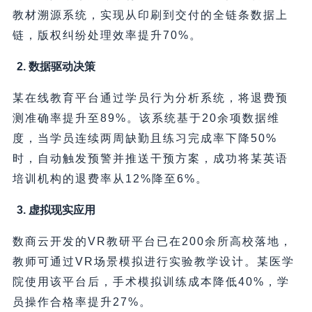
教材溯源系统，实现从印刷到交付的全链条数据上
链，版权纠纷处理效率提升70%。
2. 数据驱动决策
某在线教育平台通过学员行为分析系统，将退费预
测准确率提升至89%。该系统基于20余项数据维
度，当学员连续两周缺勤且练习完成率下降50%
时，自动触发预警并推送干预方案，成功将某英语
培训机构的退费率从12%降至6%。
3. 虚拟现实应用
数商云开发的VR教研平台已在200余所高校落地，
教师可通过VR场景模拟进行实验教学设计。某医学
院使用该平台后，手术模拟训练成本降低40%，学
员操作合格率提升27%。