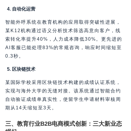
4. 自动化运营
智能外呼系统在教育机构的应用取得突破性进展，
某K12机构通过语义分析技术筛选高意向客户，线
索转化率提升40%，人力成本降低30%。更先进的
AI客服已能处理83%的常规咨询，响应时间缩短至
0.3秒。
5. 区块链技术
某国际学校采用区块链技术构建的成绩认证系统，
实现与海外大学的无缝对接。该系统通过智能合约
自动验证成绩单真实性，使留学生申请材料审核周
期从14天缩短至3天。
三、教育行业B2B电商模式创新：三大新业态