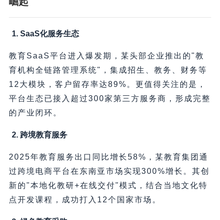
崛起
1. SaaS化服务生态
教育SaaS平台进入爆发期，某头部企业推出的"教
育机构全链路管理系统"，集成招生、教务、财务等
12大模块，客户留存率达89%。更值得关注的是，
平台生态已接入超过300家第三方服务商，形成完整
的产业闭环。
2. 跨境教育服务
2025年教育服务出口同比增长58%，某教育集团通
过跨境电商平台在东南亚市场实现300%增长。其创
新的"本地化教研+在线交付"模式，结合当地文化特
点开发课程，成功打入12个国家市场。