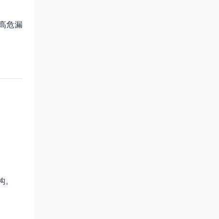
高危漏
构。