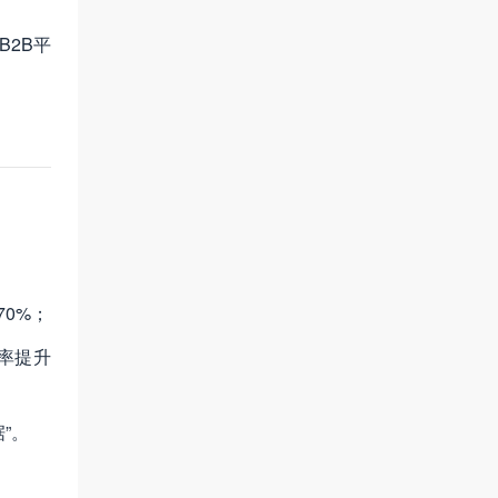
2B平
0%；
效率提升
”。