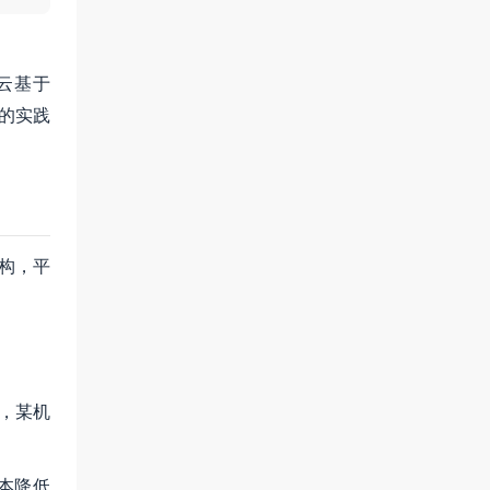
云基于
的实践
架构，平
信，某机
本降低