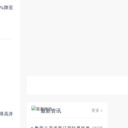
%降至
最新资讯
更多 >
障高并
数商云渠道商订货轻量版推
08/08