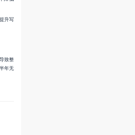
B提升写
导致整
后半年无