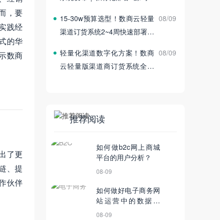
付
而，要
15‑30w预算选型！数商云轻量
08/09
实践经
渠道订货系统2~4周快速部署上
式的华
线
轻量化渠道数字化方案！数商
08/09
示数商
云轻量版渠道商订货系统全新
发布
推荐阅读
如何做b2c网上商城
出了更
平台的用户分析？
链、提
08-09
作伙伴
如何做好电子商务网
站运营中的数据分
析？
08-09