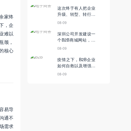
这次终于有人把企业
升级、转型、转行分
万余家终
清楚了
08-09
下，企
业难以
深圳公司开发建设一
个B2B商城网站，需
瓶颈，
要关注的问题
08-09
的核心
疫情之下，B2B企业
如何自救以及增强抗
风险能力？
08-09
容易导
沟通不
场需求