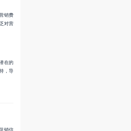
营销费
缺乏对营
潜在的
持，导
促销信