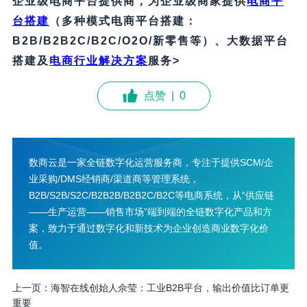
企业级电商平台提供商，为企业级商家提供
电商平
台搭建
（多种模式电商平台搭建：
B2B/B2B2C/B2C/O2O/新零售等）、大数据平台
搭建及
电商行业解决方案
服务>
点赞
|
0
数商云是一家全链数字化运营服务商，专注于提供SCM/企
业采购/DMS经销商/渠道商等管理系统，
B2B/S2B/S2C/B2B2B/B2B2C/B2C等电商系统，从“供应链
——生产运营——销售市场”端到端的全链数字化产品和方
案，致力于通过数字化和新技术为企业创造商业数字化价
值。
上一页：
海智在线创始人佘莹：工业B2B平台，输出价值比订单更
重要