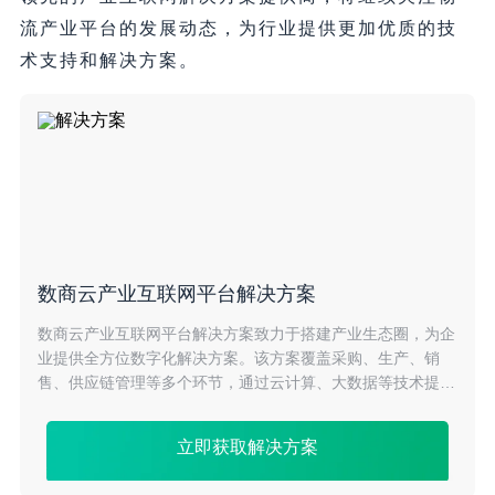
流产业平台的发展动态，为行业提供更加优质的技
术支持和解决方案。
数商云产业互联网平台解决方案
数商云产业互联网平台解决方案致力于搭建产业生态圈，为企
业提供全方位数字化解决方案。该方案覆盖采购、生产、销
售、供应链管理等多个环节，通过云计算、大数据等技术提升
产业链协同效率。同时，方案提供精准的市场分析、趋势预测
等服务，助力企业洞悉市场动态，抢占先机。
立即获取解决方案