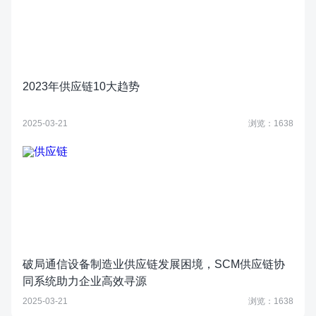
2023年供应链10大趋势
2025-03-21
浏览：1638
破局通信设备制造业供应链发展困境，SCM供应链协
同系统助力企业高效寻源
2025-03-21
浏览：1638