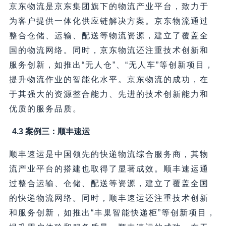
京东物流是京东集团旗下的物流产业平台，致力于
为客户提供一体化供应链解决方案。京东物流通过
整合仓储、运输、配送等物流资源，建立了覆盖全
国的物流网络。同时，京东物流还注重技术创新和
服务创新，如推出“无人仓”、“无人车”等创新项目，
提升物流作业的智能化水平。京东物流的成功，在
于其强大的资源整合能力、先进的技术创新能力和
优质的服务品质。
4.3 案例三：顺丰速运
顺丰速运是中国领先的快递物流综合服务商，其物
流产业平台的搭建也取得了显著成效。顺丰速运通
过整合运输、仓储、配送等资源，建立了覆盖全国
的快递物流网络。同时，顺丰速运还注重技术创新
和服务创新，如推出“丰巢智能快递柜”等创新项目，