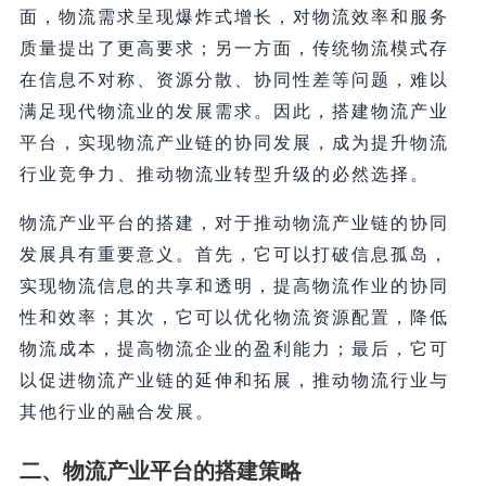
面，物流需求呈现爆炸式增长，对物流效率和服务
质量提出了更高要求；另一方面，传统物流模式存
在信息不对称、资源分散、协同性差等问题，难以
满足现代物流业的发展需求。因此，搭建物流产业
平台，实现物流产业链的协同发展，成为提升物流
行业竞争力、推动物流业转型升级的必然选择。
物流产业平台的搭建，对于推动物流产业链的协同
发展具有重要意义。首先，它可以打破信息孤岛，
实现物流信息的共享和透明，提高物流作业的协同
性和效率；其次，它可以优化物流资源配置，降低
物流成本，提高物流企业的盈利能力；最后，它可
以促进物流产业链的延伸和拓展，推动物流行业与
其他行业的融合发展。
二、物流产业平台的搭建策略