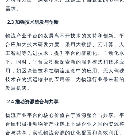
需求。
2.3 加强技术研发与创新
物流产业平台的发展离不开技术的支持和创新。平
台应加大技术研发力度，采用大数据、云计算、人
工智能等先进技术，提升平台的智能化、自动化水
平。同时，平台应积极探索新的服务模式和技术应
用，如区块链技术在物流追溯中的应用、无人驾驶
技术在物流运输中的应用等，为物流行业带来新的
发展机遇。
2.4 推动资源整合与共享
物流产业平台的核心价值在于资源整合与共享。平
台应积极推动物流产业链上下游企业之间的资源整
合与共享，实现物流资源的优化配置和高效利用。