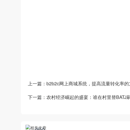
数商云是一家全链数字化运营服务商，专注于
道商等管理系统，B2B/S2B/S2C/B2B2
——生产运营——销售市场”端到端的全链
和新技术为企业创造商业数字化价值。
上一篇：
b2b2c网上商城系统，提高流量转化率的
下一篇：
农村经济崛起的盛宴：谁在村里替BATJ
评论