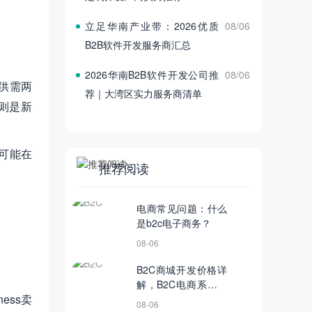
立足华南产业带：2026优质
08/06
B2B软件开发服务商汇总
2026华南B2B软件开发公司推
08/06
供需两
荐｜大湾区实力服务商清单
s则是新
有可能在
推荐阅读
电商常见问题：什么
是b2c电子商务？
08-06
B2C商城开发价格详
解，B2C电商系统报
ess卖
价5大影响关键点
08-06