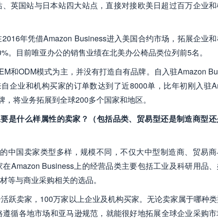
站、德国站、英国站与日本站四大站点，直接对接欧美日超过百万企业
6年凭借Amazon Business进入美国合约市场，拓展企业
比增长60%。目前唯亚办公的销售业绩在北美办公椅品类位列前5名。
ODM模式为主，并没有打造自有品牌。自入驻Amazon Busi
企业和机构买家的订单数达到了近8000单，比年初刚入驻Am
际品牌，将业务拓展到全球200多个国家和地区。
国卖家主要是什么样属性的卖家？（包括品类、贸易型还是制造商型
iness上的中国卖家类型多样，规模不同，不仅大中型制造商、贸易
mazon Business上的经营品类主要包括工业及科研用品
材等与商业采购相关的选品。
5,000个活跃卖家，100万家以上企业及机构买家。无论卖家属于哪种
格遵循各地市场和亚马逊规范，就能很好地拓展全球企业采购市