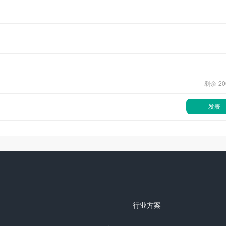
剩余-
20
发表
行业方案