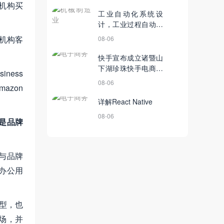
和机构买
工业自动化系统设
计，工业过程自动化
技术系统集成可盈利
和机构客
08-06
空间分析
快手宣布成立诸暨山
下湖珍珠快手电商直
ness
播基地；拼多多：五
08-06
azon
一假期平台农产品订
单量达9200万单丨5
详解React Native
月8日【电商简讯】
08-06
还是品牌
商与品牌
、办公用
类型，也
场，并