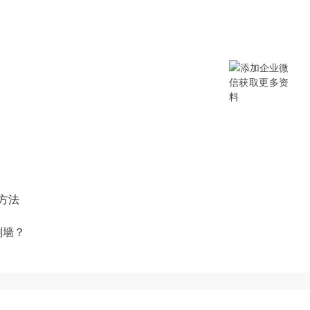
提供SCM/企业采购/DMS经销商/渠
B/B2B2C/B2C等电商系统，从“供应链
数字化产品和方案，致力于通过数字化
添加企业微信获取更多资料
方法
刷墙？