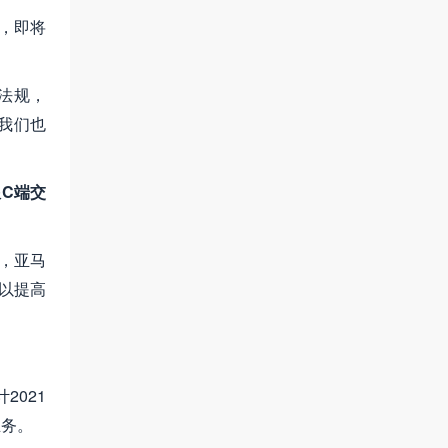
），即将
律法规，
，我们也
跟C端交
上，亚马
以提高
2021
业务。