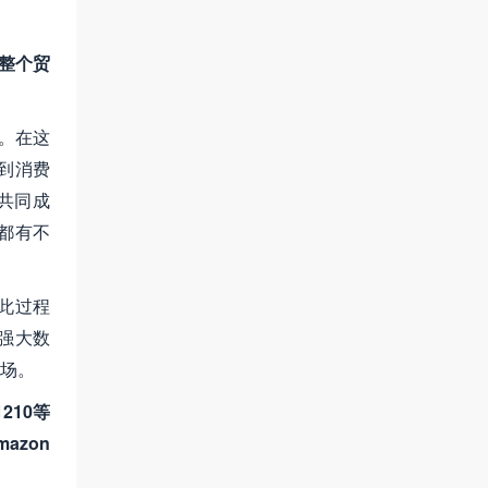
建整个贸
。在这
到消费
共同成
都有不
在此过程
强大数
场。
210等
zon