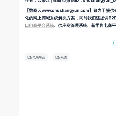
作者：云朵匠 | 数商云(微信ID：shushangyun_c
【数商云www.shushangyun.com】
化的网上商城系统解决方案，同时我们还提供B2
口电商平台系统
、供应商管理系统、新零售电商平
b2c电商平台
b2c系统
数商云是一家全链数字化运营服务商，专注于
道商等管理系统，B2B/S2B/S2C/B2B2
——生产运营——销售市场”端到端的全链
和新技术为企业创造商业数字化价值。