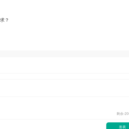
求？
剩余-
20
发表