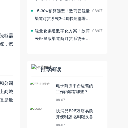
付
15‑30w预算选型！数商云轻量
08/07
渠道订货系统2~4周快速部署上
线
轻量化渠道数字化方案！数商
08/07
系统就需
云轻量版渠道商订货系统全新
统，该
发布
推荐阅读
和分词
电子商务平台运营的
上商城
工作内容有哪些？
但是最
08-07
快消品B2B万店易购
开便利店 名叫猩灵兽
08-07