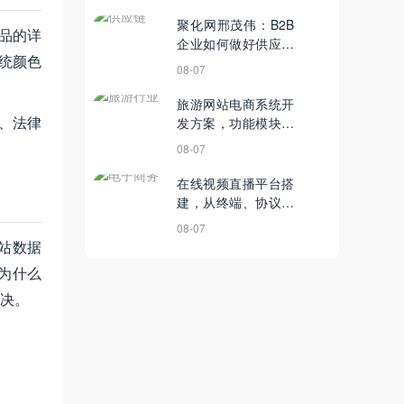
聚化网邢茂伟：B2B
品的详
企业如何做好供应链
统颜色
金融
08-07
旅游网站电商系统开
、法律
发方案，功能模块、
产业链流程详解
08-07
在线视频直播平台搭
建，从终端、协议、
功能选择入手
08-07
站数据
为什么
决。