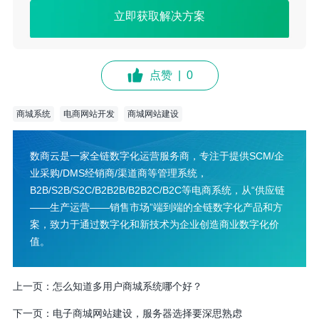
立即获取解决方案
点赞
|
0
商城系统
电商网站开发
商城网站建设
数商云是一家全链数字化运营服务商，专注于提供SCM/企
业采购/DMS经销商/渠道商等管理系统，
B2B/S2B/S2C/B2B2B/B2B2C/B2C等电商系统，从“供应链
——生产运营——销售市场”端到端的全链数字化产品和方
案，致力于通过数字化和新技术为企业创造商业数字化价
值。
上一页：
怎么知道多用户商城系统哪个好？
下一页：
电子商城网站建设，服务器选择要深思熟虑