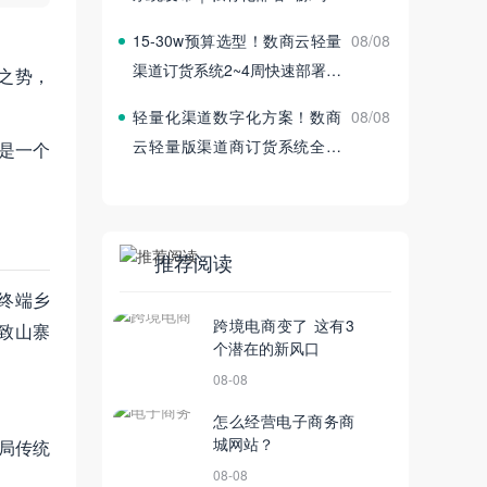
付
15‑30w预算选型！数商云轻量
08/08
渠道订货系统2~4周快速部署上
之势，
线
轻量化渠道数字化方案！数商
08/08
云轻量版渠道商订货系统全新
是一个
发布
推荐阅读
终端乡
跨境电商变了 这有3
致山寨
个潜在的新风口
08-08
怎么经营电子商务商
城网站？
局传统
08-08