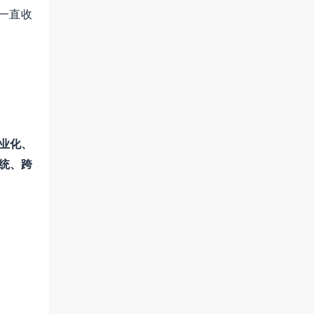
一直收
业化、
系统、跨