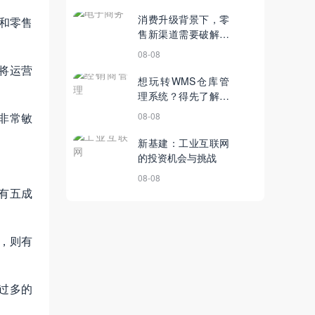
消费升级背景下，零
和零售
售新渠道需要破解的
三个现实
08-08
将运营
想玩转WMS仓库管
理系统？得先了解这
些知识！
非常敏
08-08
新基建：工业互联网
的投资机会与挑战
08-08
有五成
，则有
过多的