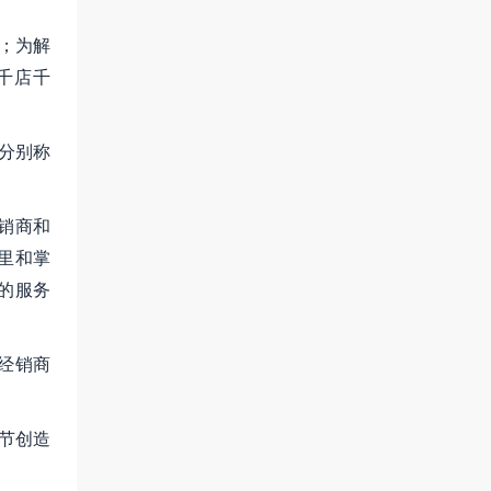
；为解
千店千
分别称
销商和
里和掌
的服务
经销商
节创造