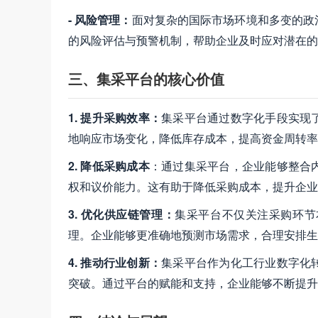
- 风险管理：
面对复杂的国际市场环境和多变的政
的风险评估与预警机制，帮助企业及时应对潜在的
三、集采平台的核心价值
1. 提升采购效率：
集采平台通过数字化手段实现
地响应市场变化，降低库存成本，提高资金周转率
2. 降低采购成本
：通过集采平台，企业能够整合
权和议价能力。这有助于降低采购成本，提升企业
3. 优化供应链管理：
集采平台不仅关注采购环节
理。企业能够更准确地预测市场需求，合理安排生
4. 推动行业创新：
集采平台作为化工行业数字化
突破。通过平台的赋能和支持，企业能够不断提升