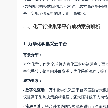
传统的采购模式因信息不对称、成本高昂等问题
垒，实现了供应链的透明化、高效化。
二、化工行业集采平台成功案例解析
1. 万华化学集采云平台
背景介绍：
万华化学，作为全球领先的化工材料制造商，面
字化手段，整合内外部资源，优化采购流程，提升
成功要素：
- 数字化驱动：
万华化学集采云平台深度融合大数
仅提高了采购决策的精准度，还大幅降低了人为错
- 流程再造
：平台对传统的采购流程进行了全面梳