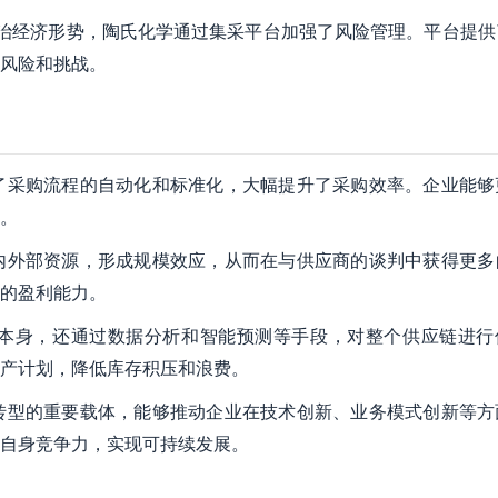
治经济形势，陶氏化学通过集采平台加强了风险管理。平台提供
风险和挑战。
了采购流程的自动化和标准化，大幅提升了采购效率。企业能够
。
内外部资源，形成规模效应，从而在与供应商的谈判中获得更多
的盈利能力。
本身，还通过数据分析和智能预测等手段，对整个供应链进行
产计划，降低库存积压和浪费。
转型的重要载体，能够推动企业在技术创新、业务模式创新等方
自身竞争力，实现可持续发展。