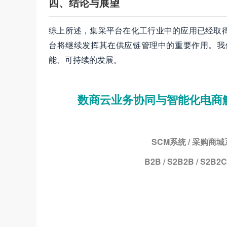
四、结论与展望
综上所述，集采平台在化工行业中的应用已经取
台将继续发挥其在供应链管理中的重要作用。我
能、可持续的发展。
数商云业务协同与智能化电商
SCM系统 / 采购商城
B2B / S2B2B / S2B2