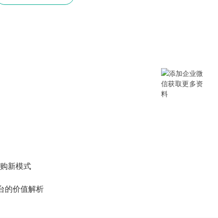
提供SCM/企业采购/DMS经销商/渠
B/B2B2C/B2C等电商系统，从“供应链
数字化产品和方案，致力于通过数字化
添加企业微信获取更多资料
购新模式
台的价值解析