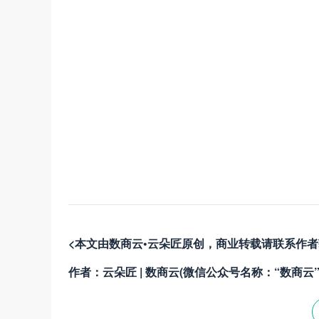
<本文由数商云•云朵匠原创，商业转载请联系作
作者：云朵匠 | 数商云(微信公众号名称：“数商云”