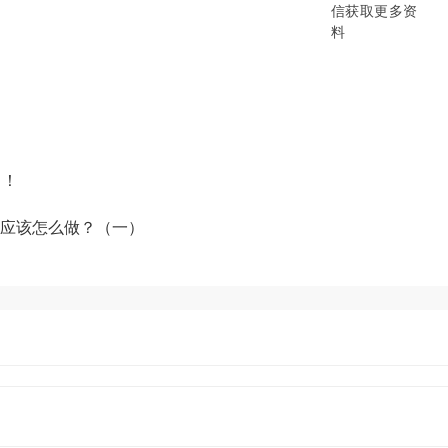
提供SCM/企业采购/DMS经销商/渠
B/B2B2C/B2C等电商系统，从“供应链
数字化产品和方案，致力于通过数字化
添加企业微信获取更多资料
了！
应该怎么做？（一）