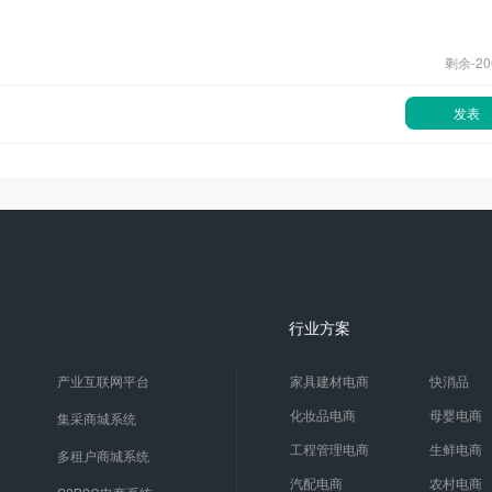
剩余-
20
发表
行业方案
产业互联网平台
家具建材电商
快消品
化妆品电商
母婴电商
集采商城系统
工程管理电商
生鲜电商
多租户商城系统
汽配电商
农村电商