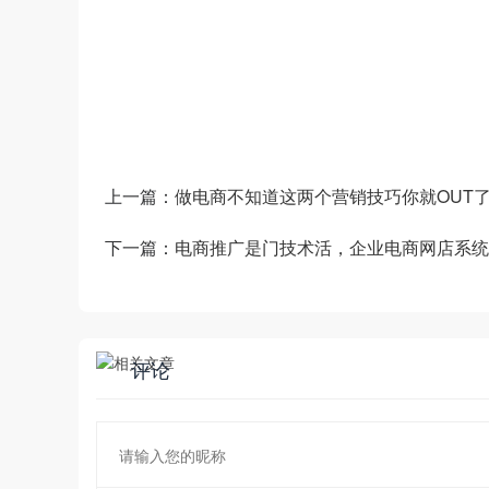
数商云是一家全链数字化运营服务商，专注于
道商等管理系统，B2B/S2B/S2C/B2B2
——生产运营——销售市场”端到端的全链
和新技术为企业创造商业数字化价值。
上一篇：
做电商不知道这两个营销技巧你就OUT
下一篇：
电商推广是门技术活，企业电商网店系统
评论