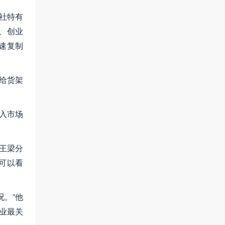
销社特有
、创业
速复制
会给货架
进入市场
王梁分
可以看
。”他
业最关