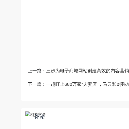
数商云是一家全链数字化运营服务商，专注于
道商等管理系统，B2B/S2B/S2C/B2B2
——生产运营——销售市场”端到端的全链
和新技术为企业创造商业数字化价值。
上一篇：
三步为电子商城网站创建高效的内容营销
下一篇：
一起盯上680万家“夫妻店”，马云和刘强
评论