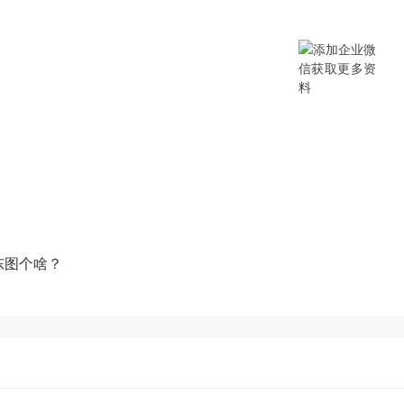
提供SCM/企业采购/DMS经销商/渠
B/B2B2C/B2C等电商系统，从“供应链
数字化产品和方案，致力于通过数字化
添加企业微信获取更多资料
东图个啥？