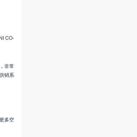
 CO-
，非常
个供销系
更多空