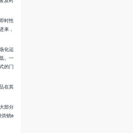
者及时
即时性
进来，
场化运
低。一
管式的门
品在其
大部分
但供销e