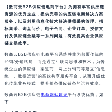
【数商云B2B供应链电商平台】为拥有丰富供应链
资源的优秀企业，提供完善的供应链电商解决方案
服务，以及利用信息化技术解决供需采购管理、招
标集采、询盘问价、电子合同、企业订单、授信支
付及供应链金融等一系列问题，有效提高企业供应
链交易效率。
数商云B2B供应链电商平台系统并非为颠覆传统的
经销/分销格局，而是通过互联网思维和技术，为传
统企业的供应链、渠道商、网上分销商等建立“信息
统一、数据运营”的高效共享服务平台，从而升级优
化传统业务模式，提升整条供应链条的运营效率。
数商云B2B供应链
电商网站建设
平台系统优势，如
下：