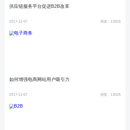
供应链服务平台促进B2B改革
2017-11-07
浏览：13026
如何增强电商网站用户吸引力
2017-11-07
浏览：13026