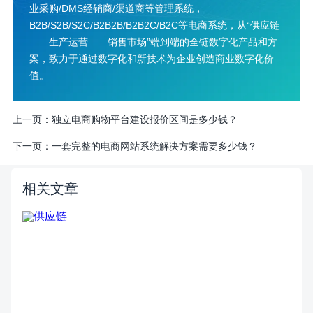
业采购/DMS经销商/渠道商等管理系统，
B2B/S2B/S2C/B2B2B/B2B2C/B2C等电商系统，从“供应链
——生产运营——销售市场”端到端的全链数字化产品和方
案，致力于通过数字化和新技术为企业创造商业数字化价
值。
上一页：
独立电商购物平台建设报价区间是多少钱？
下一页：
一套完整的电商网站系统解决方案需要多少钱？
相关文章