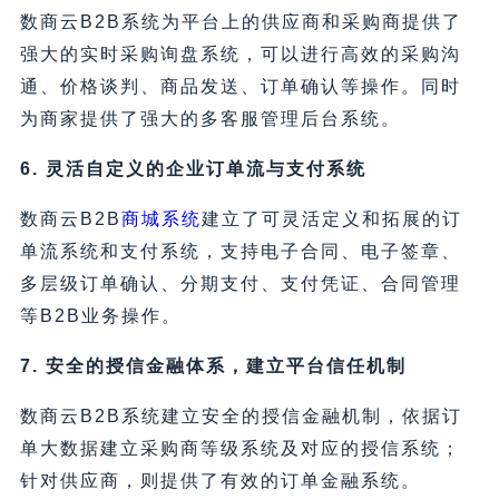
数商云B2B系统为平台上的供应商和采购商提供了
强大的实时采购询盘系统，可以进行高效的采购沟
通、价格谈判、商品发送、订单确认等操作。同时
为商家提供了强大的多客服管理后台系统。
6. 灵活自定义的企业订单流与支付系统
数商云B2B
商城系统
建立了可灵活定义和拓展的订
单流系统和支付系统，支持电子合同、电子签章、
多层级订单确认、分期支付、支付凭证、合同管理
等B2B业务操作。
7. 安全的授信金融体系，建立平台信任机制
数商云B2B系统建立安全的授信金融机制，依据订
单大数据建立采购商等级系统及对应的授信系统；
针对供应商，则提供了有效的订单金融系统。