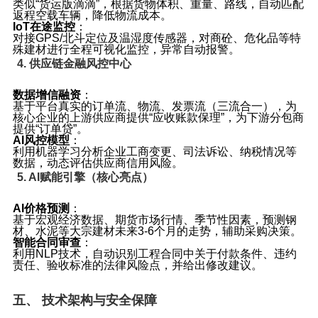
类似“货运版滴滴”，根据货物体积、重量、路线，自动匹配
返程空载车辆，降低物流成本。
IoT在途监控
：
对接GPS/北斗定位及温湿度传感器，对商砼、危化品等特
殊建材进行全程可视化监控，异常自动报警。
4. 供应链金融风控中心
数据增信融资
：
基于平台真实的订单流、物流、发票流（三流合一），为
核心企业的上游供应商提供“应收账款保理”，为下游分包商
提供“订单贷”。
AI风控模型
：
利用机器学习分析企业工商变更、司法诉讼、纳税情况等
数据，动态评估供应商信用风险。
5. AI赋能引擎（核心亮点）
AI价格预测
：
基于宏观经济数据、期货市场行情、季节性因素，预测钢
材、水泥等大宗建材未来3‑6个月的走势，辅助采购决策。
智能合同审查
：
利用NLP技术，自动识别工程合同中关于付款条件、违约
责任、验收标准的法律风险点，并给出修改建议。
五、 技术架构与安全保障