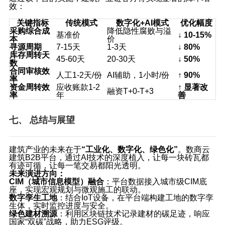
效：
关键指标
传统模式
数字化+AI模式
优化幅度
采购综合成
降低隐性腐败与溢
基准价
↓ 10‑15%
本
价
寻源周期
7‑15天
1‑3天
↓ 80%
库存周转天
45‑60天
20‑30天
↓ 50%
数
合同审核效
人工1‑2天/份
AI辅助，1小时/份
↑ 90%
率
资金周转效
应收账款1‑2
↑ 显著改
融资T+0‑T+3
率
年
善
七、 总结与展望
建筑产业的未来在于
“工业化、数字化、绿色化”
。数商云
建筑B2B平台，通过AI技术的深度植入，让每一块砖瓦都
有迹可循，让每一笔交易都阳光透明。
未来演进方向：
CIM（城市信息模型）融合
：平台数据接入城市级CIM底
座，实现宏观规划与微观施工的联动。
数字孪生工地
：结合IoT设备，在平台端构建工地的数字孪
生体，实时监控进度与安全。
绿色建材溯源
：利用区块链技术记录建材的碳足迹，响应
国家“双碳”战略，助力ESG评级。