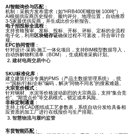
AI智能询价与匹配
：
机制
：采购方发布需求（如“HRB400E螺纹钢 100吨”），
AI根据供应商历史报价、履约评分、地理位置，自动推荐
3‑5家最优供应商，并生成比价分析报告。
电子招投标全流程
：
支持资格预审、发标、投标、开标、评标、定标的全流程
电子化，利用
区块链存证
确保过程不可篡改，符合审计合
规。
EPC协同管理
：
针对设计‑采购‑施工一体化项目，支持BIM模型数据导入，
自动拆解物料清单（BOM），生成精准采购计划。
2. 建材电商交易中心
SKU标准化库
：
建立建筑行业专属的PMS（产品主数据管理系统），统
一“国标/行标/企标”编码，解决“同物不同名”的搜索难题。
大宗竞价模式
：
针对钢材、水泥等价格波动剧烈的大宗商品，支持“集合竞
价”、“期货点价”等交易模式，锁定成本风险。
非标定制通道
：
支持上传CAD图纸或工艺参数表，系统自动分发给具备相
应资质的加工厂进行在线报价与生产排期。
3. 智慧物流与履约监管
车货智能匹配
：