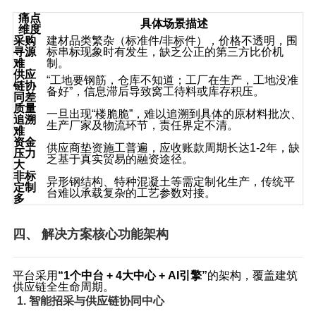
痛点
具体场景描述
维度
采购
建材品类繁杂（标准件/非标件），价格不透明，围
寻源
标串标现象时有发生，缺乏公正的第三方比价机
难
制。
供应
“工地要钢筋，仓库不知道；工厂在生产，工地没准
链协
备好”，信息滞后导致窝工待料或库存积压。
同差
质量
一旦出现“楼脆脆”，难以追溯到具体的原材料批次、
追溯
生产厂家及物流环节，责任界定不清。
难
资金
供应商垫资施工普遍，应收账款周期长达1‑2年，缺
压力
乏基于真实贸易的融资途径。
大
非标
异形钢结构、特种混凝土等需定制化生产，传统平
定制
台难以承载复杂的工艺参数对接。
多
四、 解决方案核心功能架构
平台采用
“1个中台 + 4大中心 + AI引擎”
的架构，覆盖建筑
供应链全生命周期。
1. 智能招采与供应链协同中心