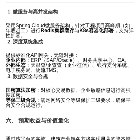
1. 微服务与高并发架构
采用Spring Cloud微服务架构，针对工程项目高峰期（如
年底赶工）进行
Redis集群缓存
与
K8s容器化部署
，支持弹
性扩容。
2. 深度系统集成
提供标准化API网关，无缝对接：
企业内部
：ERP（SAP/Oracle）、财务共享中心、OA。
外部生态
：天眼查/企查查（企业征信）、银行支付系统、
电子税务局、物流TMS。
3. 数据安全与合规
国密算法加密
：对核心交易数据、企业敏感信息进行高强
度加密。
等保三级合规
：满足网络安全等级保护三级要求，确保平
台安全合规运行。
六、 预期收益与价值量化
通过该平台的实施，建筑产业链各方将实现显著的降本增