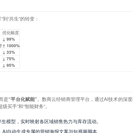
到“共生”的转变：
优化幅度
↓ 99%
警
↑ 1000%
↓ 33%
↓ 75%
↓ 95%
而是
“平台化赋能”
。数商云经销商管理平台，通过AI技术的深度
超级买手”和“智能财务”。
孪生模型，实时映射各区域销售热力与库存流动。
，AI自动生成专属的营销海报文案与短视频脚本。