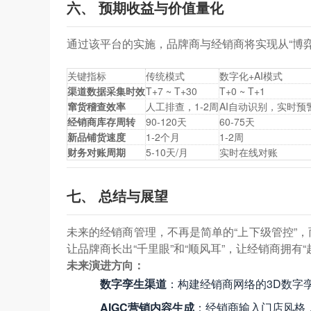
六、 预期收益与价值量化
通过该平台的实施，品牌商与经销商将实现从“博弈”
关键指标
传统模式
数字化+AI模式
渠道数据采集时效
T+7 ~ T+30
T+0 ~ T+1
窜货稽查效率
人工排查，1‑2周
AI自动识别，实时预
经销商库存周转
90‑120天
60‑75天
新品铺货速度
1‑2个月
1‑2周
财务对账周期
5‑10天/月
实时在线对账
七、 总结与展望
未来的经销商管理，不再是简单的“上下级管控”，
让品牌商长出“千里眼”和“顺风耳”，让经销商拥有“
未来演进方向：
数字孪生渠道
：构建经销商网络的3D数字
AIGC营销内容生成
：经销商输入门店风格