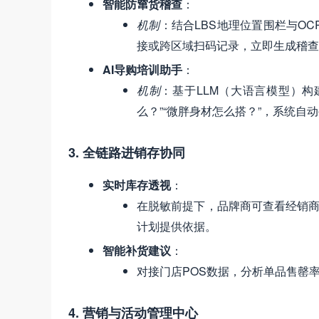
智能防窜货稽查
：
机制
：结合LBS地理位置围栏与O
接或跨区域扫码记录，立即生成稽查
AI导购培训助手
：
机制
：基于LLM（大语言模型）构
么？”“微胖身材怎么搭？”，系统自
3. 全链路进销存协同
实时库存透视
：
在脱敏前提下，品牌商可查看经销商
计划提供依据。
智能补货建议
：
对接门店POS数据，分析单品售罄
4. 营销与活动管理中心