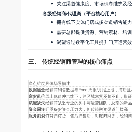
关注渠道健康度、市场秩序维护及经
各级经销商/代理商（平台核心用户）
拥有线下实体门店或多渠道销售能力
需要总部提供货源、营销素材、培训
渴望通过数字化工具提升门店运营效
三、 传统经销商管理的核心痛点
痛点维度
具体场景描述
数据黑盒
经销商销售数据靠Excel周报/月报上报，滞
窜货乱价
线上低价冲击线下，跨区域窜货屡禁不止，取证
赋能缺失
经销商缺乏专业的买手与运营团队，总部的新品
资金周转
旺季备货资金压力大，但传统融资渠道门槛高，
服务割裂
订货归订货，售后归售后，对账归财务，经销商