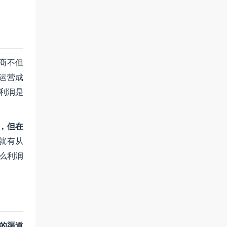
商不但
运营成
利润是
，但在
就有从
么利润
的渠道