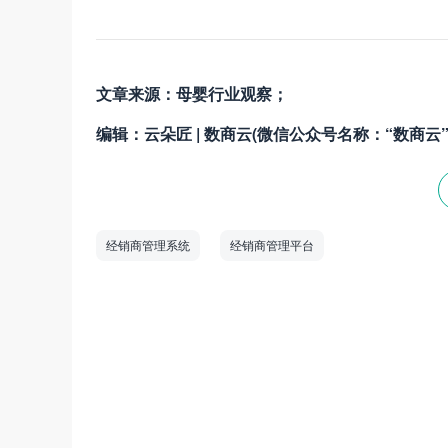
文章来源：母婴行业观察；
编辑：云朵匠 | 数商云(微信公众号名称：“数商云”
经销商管理系统
经销商管理平台
数商云是一家全链数字化运营服务商，专注于
道商等管理系统，B2B/S2B/S2C/B2B2
——生产运营——销售市场”端到端的全链
和新技术为企业创造商业数字化价值。