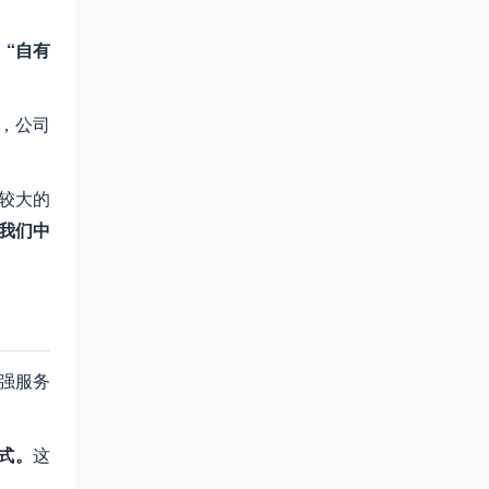
，
“自有
，公司
较大的
我们中
强服务
式。
这