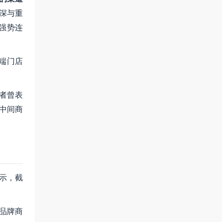
深与重
夺强势连
端门店
业者曾表
压中间商
显示，截
品牌商