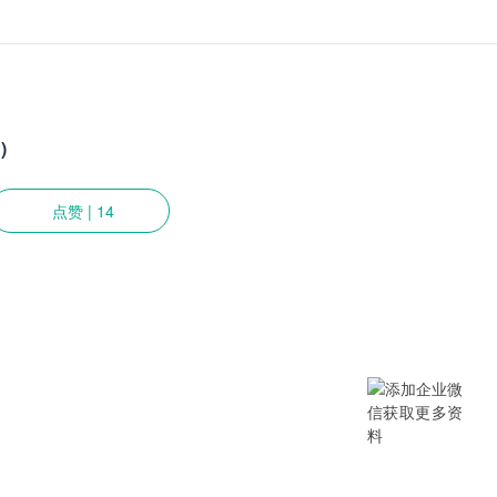
)
点赞
|
14
提供SCM/企业采购/DMS经销商/渠
B/B2B2C/B2C等电商系统，从“供应链
数字化产品和方案，致力于通过数字化
添加企业微信获取更多资料