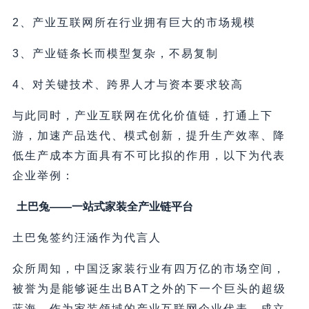
2、产业互联网所在行业拥有巨大的市场规模
3、产业链条长而模型复杂，不易复制
4、对关键技术、跨界人才与资本要求较高
与此同时，产业互联网在优化价值链，打通上下
游，加速产品迭代、模式创新，提升生产效率、降
低生产成本方面具有不可比拟的作用，以下为代表
企业举例：
土巴兔——一站式家装全产业链平台
土巴兔签约汪涵作为代言人
众所周知，中国泛家装行业有四万亿的市场空间，
被誉为是能够诞生出BAT之外的下一个巨头的超级
蓝海，作为家装领域的产业互联网企业代表，成立