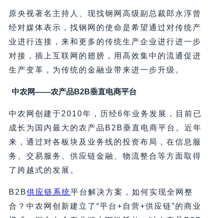
原央视著名主持人、现找钢网高级副总裁郎永淳曾
经对媒体表示，找钢网的使命是希望通过对传统产
业进行连接，来和更多的传统生产企业进行进一步
对接，插上互联网的翅膀，用高效集中的流通促进
生产变革，为传统的金融业带来进一步升级。
中农网——农产品B2B垂直电商平台
中农网创建于2010年，历经6年业务发展，目前已
成长为国内最大的农产品B2B垂直电商平台。近年
来，通过对各板块及业务线的投资布局，在信息服
务、交易服务、供应链金融、物流整合等方面取得
了跨越式的发展。
B2B
供应链系统
平台解决方案，如何实现全网整
合？中农网创新建立了“平台+自营+供应链”的商业