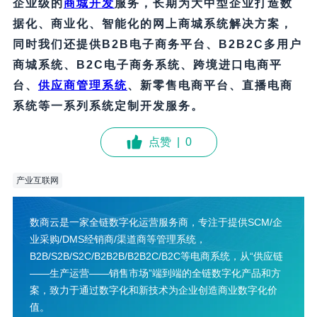
企业级的
商城开发
服务，长期为大中型企业打造数
据化、商业化、智能化的网上商城系统解决方案，
同时我们还提供B2B电子商务平台、B2B2C多用户
商城系统、B2C电子商务系统、跨境进口电商平
台、
供应商管理系统
、新零售电商平台、直播电商
系统等一系列系统定制开发服务。
点赞
|
0
产业互联网
数商云是一家全链数字化运营服务商，专注于提供SCM/企
业采购/DMS经销商/渠道商等管理系统，
B2B/S2B/S2C/B2B2B/B2B2C/B2C等电商系统，从“供应链
——生产运营——销售市场”端到端的全链数字化产品和方
案，致力于通过数字化和新技术为企业创造商业数字化价
值。