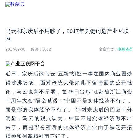
马云和宗庆后不用吵了，2017年关键词是产业互联
网
2017-09-30
阅读：
2032
文章分类：
电商动态
近日，宗庆后谈马云“五新”胡扯一事在国内商业圈炒
得沸沸扬扬。面对传统大佬如此不留情面的公开批
评，马云也毫不示弱，在29日出席“江苏省浙江商会
十周年大会”隔空喊话：“中国不是实体经济不行了，
而是你的实体经济不行了。”针对宗庆后的回应十分
明显，马云的观点认为，中国不是实体经济做不出
来了，而是部分落后的实体经济企业由于缺乏开拓
精神和创新精神而不行了。