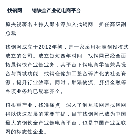
找钢网——钢铁全产业链电商平台
原央视著名主持人郎永淳加入找钢网，担任高级副
总裁
找钢网成立于2012年初，是一家采用标准创投模式
成立的公司。成立短短四年时间，找钢网已经全面
拓展钢铁产业链业务，其平台下钢电商零售兼具撮
合与商城功能，找钢仓储加工整合碎片化的社会资
源，提升行业效率。同时，胖猫物流、胖猫金融等
各项业务均已配套齐全。
植根重产业，找准痛点，深入了解互联网是找钢网
得以快速发展的重要前提，目前找钢网已成为中国
最大的钢铁全产业链电商平台，也是中国产业互联
网的标志性企业。