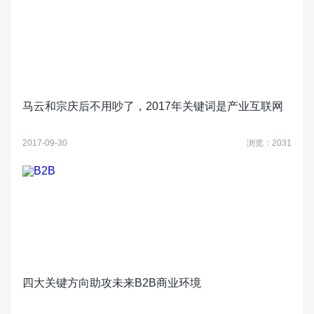
马云和宗庆后不用吵了，2017年关键词是产业互联网
2017-09-30
浏览：2031
四大关键方向助攻未来B2B商业环境