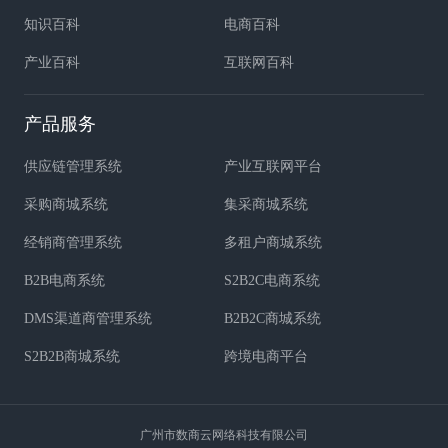
知识百科
电商百科
产业百科
互联网百科
产品服务
供应链管理系统
产业互联网平台
采购商城系统
集采商城系统
经销商管理系统
多租户商城系统
B2B电商系统
S2B2C电商系统
DMS渠道商管理系统
B2B2C商城系统
S2B2B商城系统
跨境电商平台
广州市数商云网络科技有限公司